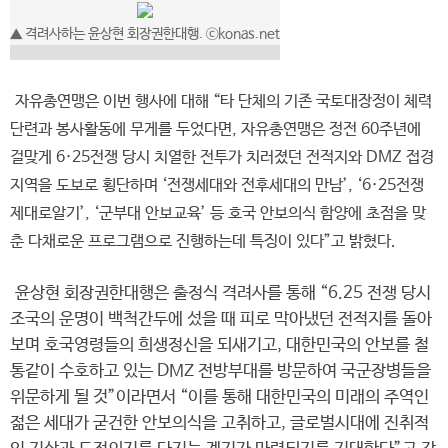
▲ 격려사하는 윤상현 회장권한대행. ⓒkonas.net
자유총연맹은 이번 행사에 대해 “타 단체의 기존 국토대장정이 체력
단련과 봉사활동에 무게를 두었다면, 자유총연맹은 정전 60주년에
걸맞게 6·25전쟁 당시 치열한 전투가 치러졌던 전적지와 DMZ 접경
지역을 도보로 횡단하며 ‘전쟁세대와 전후세대의 만남’, ‘6·25전쟁
제대로알기’, ‘군부대 안보교육’ 등 호국 안보의식 함양에 초점을 맞
춘 다채로운 프로그램으로 진행하는데 특징이 있다”고 밝혔다.
윤상현 회장권한대행은 출정식 격려사를 통해 “6.25 전쟁 당시
조국의 운명이 백척간두에 섰을 때 피로 막아냈던 전적지를 돌아
보며 호국영령들의 희생정신을 되새기고, 대한민국의 안보를 철
통같이 수호하고 있는 DMZ 전방부대를 방문하여 국군장병들을
위문하게 될 것”이라면서 “이를 통해 대한민국의 미래의 주역인
젊은 세대가 굳건한 안보의식을 고취하고, 글로벌시대에 진취적