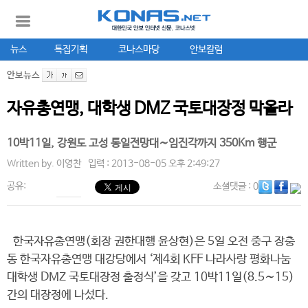
뉴스
특집기획
코나스마당
안보칼럼
안보뉴스
자유총연맹, 대학생 DMZ 국토대장정 막올라
10박11일, 강원도 고성 통일전망대∼임진각까지 350Km 행군
Written by.
이영찬
입력 : 2013-08-05 오후 2:49:27
공유:
소셜댓글
: 0
한국자유총연맹(회장 권한대행 윤상현)은 5일 오전 중구 장충
동 한국자유총연맹 대강당에서 ‘제4회 KFF 나라사랑 평화나눔
대학생 DMZ 국토대장정 출정식’을 갖고 10박11일(8.5∼15)
간의 대장정에 나섰다.