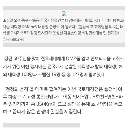
▲ 5일 오전 중구 장충동 한국자유총연맹 대강당에서 ‘제4회 KFF 나라사랑 평화
나눔 대학생 DMZ 국토대장정 출정식’이 열렸다. (출정식 후 화이팅을 외치는 대
학생 DMZ 국토대장정 답사단과 윤상현 자유총연맹 회장권한대행 및 관계관)
ⓒkonas.net
정전 60주년을 맞아 전후세대에게 DMZ를 알려 안보의식을 고취시
키기 위한 이번 행사에는 전국에서 선발된 대학생과 탈북 대학생, 해
외 대학생 108명과 스탭진 19명 등 총 127명이 참여했다.
‘전쟁의 흔적’을 테마로 펼쳐지는 이번 국토대장정은 출정식 이
후 차량으로 고성 통일전망대로 이동 인제-양구-화천-연천-파
주 임진각까지 총 350Km의 도보 횡단을 통해 호국영령을 추모
하고 끝나지 않은 전쟁의 현실을 체험한다.