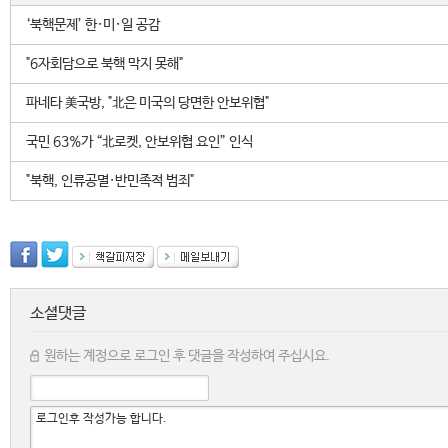
‘북핵문제’ 한·미·일 공감
"6자회담으로 북핵 막지 못해"
파네타 美국방, "北은 미국의 당면한 안보위협"
국민 63%가 “北로켓, 안보위협 요인” 인식
"북핵, 인류공멸·반민족적 범죄"
소셜댓글
원하는 계정으로 로그인 후 댓글을 작성하여 주십시요.