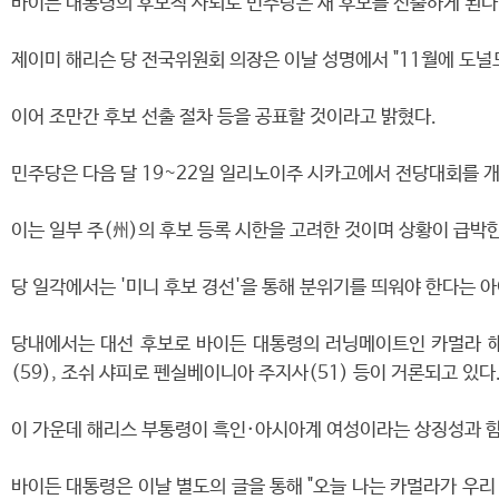
바이든 대통령의 후보직 사퇴로 민주당은 새 후보를 선출하게 된다
제이미 해리슨 당 전국위원회 의장은 이날 성명에서 "11월에 도널
이어 조만간 후보 선출 절차 등을 공표할 것이라고 밝혔다.
민주당은 다음 달 19~22일 일리노이주 시카고에서 전당대회를 개
이는 일부 주(州)의 후보 등록 시한을 고려한 것이며 상황이 급박한
당 일각에서는 '미니 후보 경선'을 통해 분위기를 띄워야 한다는 
당내에서는 대선 후보로 바이든 대통령의 러닝메이트인 카멀라 해리스
(59), 조쉬 샤피로 펜실베이니아 주지사(51) 등이 거론되고 있다
이 가운데 해리스 부통령이 흑인·아시아계 여성이라는 상징성과 함께
바이든 대통령은 이날 별도의 글을 통해 "오늘 나는 카멀라가 우리