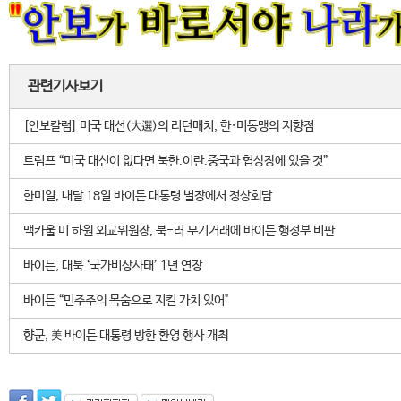
관련기사보기
[안보칼럼] 미국 대선(大選)의 리턴매치, 한·미동맹의 지향점
트럼프 “미국 대선이 없다면 북한.이란.중국과 협상장에 있을 것”
한미일, 내달 18일 바이든 대통령 별장에서 정상회담
맥카울 미 하원 외교위원장, 북-러 무기거래에 바이든 행정부 비판
바이든, 대북 ‘국가비상사태’ 1년 연장
바이든 “민주주의 목숨으로 지킬 가치 있어"
향군, 美 바이든 대통령 방한 환영 행사 개최