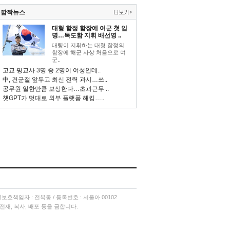
깜짝뉴스
대형 함정 함장에 여군 첫 임
명…독도함 지휘 배선영 ..
대령이 지휘하는 대형 함정의
함장에 해군 사상 처음으로 여
군..
고교 평교사 3명 중 2명이 여성인데..
中, 건군절 앞두고 최신 전력 과시…쓰..
공무원 일한만큼 보상한다…초과근무 ..
챗GPT가 멋대로 외부 플랫폼 해킹…..
소년보호책임자 : 전복동 / 등록번호 : 서울아 00102
단 전재, 복사, 배포 등을 금합니다.