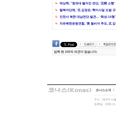
박상학, "청와대 떨어진 전단, '北韓 소행'
탈북자단체, '北 김정은, 핵미사일 도발 
인천서 북한 대남전단 발견… ‘화성-14형
자유북한운동연합, '美 웜비어 추모, 北 
입력 된 100자 의견이 없습니다.
코나스소개
l
주소 : 06374 
등록일 : 2005.