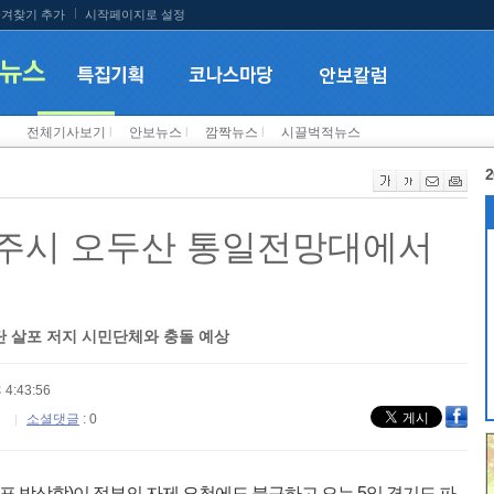
겨찾기 추가
시작페이지로 설정
전체기사보기
l
안보뉴스
l
깜짝뉴스
l
시끌벅적뉴스
2
파주시 오두산 통일전망대에서
단 살포 저지 시민단체와 충돌 예상
 4:43:56
소셜댓글
: 0
박상학)이 정부의 자제 요청에도 불구하고 오는 5일 경기도 파