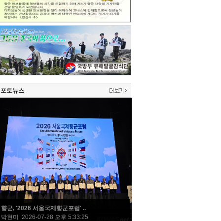
포토뉴스
향군, '2026 서울국제향군포럼' ..
박현미 2026-07-28 오후 5:33:25