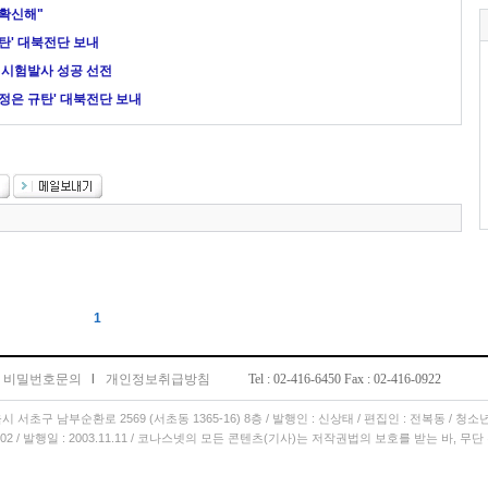
 확신해"
규탄' 대북전단 보내
’ 시험발사 성공 선전
김정은 규탄' 대북전단 보내
1
비밀번호문의
l
개인정보취급방침
Tel : 02-416-6450 Fax : 02-416-0922
서울시 서초구 남부순환로 2569 (서초동 1365-16) 8층 / 발행인 : 신상태 / 편집인 : 전복동 / 청
11.02 / 발행일 : 2003.11.11 / 코나스넷의 모든 콘텐츠(기사)는 저작권법의 보호를 받는 바, 무