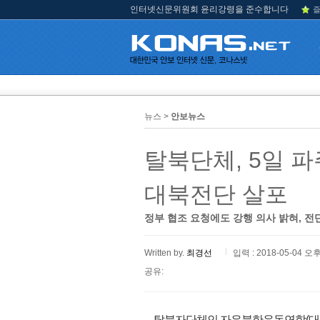
인터넷신문위원회 윤리강령을 준수합니다
즐
뉴스 >
안보뉴스
탈북단체, 5일 
대북전단 살포
정부 협조 요청에도 강행 의사 밝혀, 전
Written by.
최경선
입력 : 2018-05-04 오후
공유:
탈북자단체인 자유북한운동연합(대표 