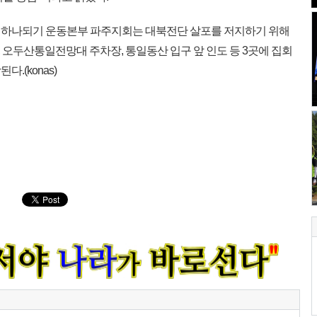
하나되기 운동본부 파주지회는 대북전단 살포를 저지하기 위해
, 오두산통일전망대 주차장, 통일동산 입구 앞 인도 등 3곳에 집회
.(konas)