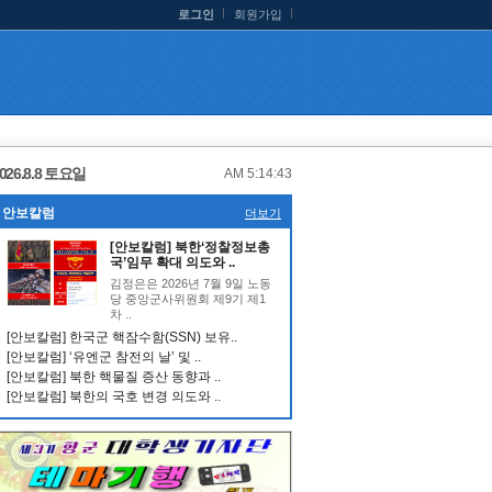
로그인
회원가입
026.8.8 토요일
AM 5:14:43
안보칼럼
더보기
[안보칼럼] 북한‘정찰정보총
국’임무 확대 의도와 ..
김정은은 2026년 7월 9일 노동
당 중앙군사위원회 제9기 제1
차 ..
[안보칼럼] 한국군 핵잠수함(SSN) 보유..
[안보칼럼] ‘유엔군 참전의 날’ 및 ..
[안보칼럼] 북한 핵물질 증산 동향과 ..
[안보칼럼] 북한의 국호 변경 의도와 ..