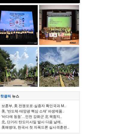
핫클릭
뉴스
보훈부, 美 전쟁포로·실종자 확인국과 M..
美, '반도체·태양광 핵심 소재' 파생제품..
'바다에 둥둥'…인천 강화군 北 목함지..
北, 단거리 탄도미사일 발사 다음 날에..
美해병대, 한국서 첫 자폭드론 실사격훈련..