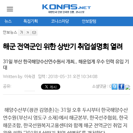
뉴스
특집기획
코나스마당
안보칼럼
안보뉴스
해군 전역군인 위한 상반기 취업설명회 열려
31일 부산 한국해양수산연수원서 개최.. 해운업계 우수 인력 유입 기
대
Written by.
이숙경
입력 : 2018-05-31 오전 10:34:08
공유:
소셜댓글
: 0
해양수산부(장관 김영춘)는 31일 오후 두시부터 한국해양수산
연수원(부산시 영도구 소재)에서 해군본부, 한국선주협회, 한국
해운조합, 한국선원복지고용센터와 함께 해군 전역군인 취업 지