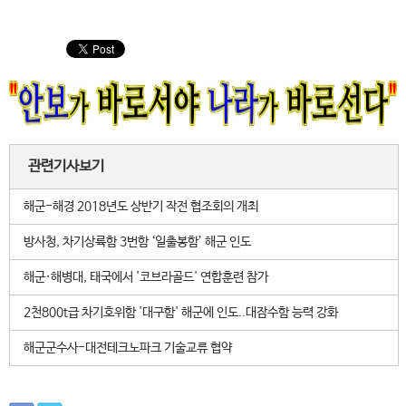
관련기사보기
해군-해경 2018년도 상반기 작전 협조회의 개최
방사청, 차기상륙함 3번함 ‘일출봉함’ 해군 인도
해군·해병대, 태국에서 '코브라골드' 연합훈련 참가
2천800t급 차기호위함 '대구함' 해군에 인도..대잠수함 능력 강화
해군군수사-대전테크노파크 기술교류 협약