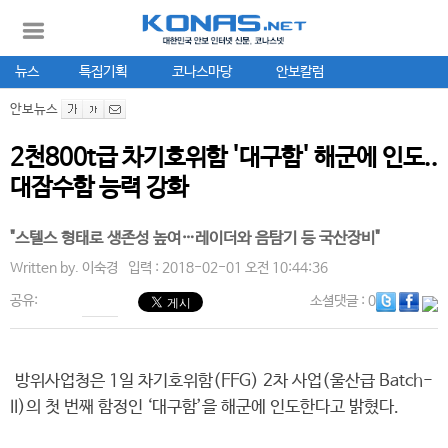
뉴스
특집기획
코나스마당
안보칼럼
안보뉴스
2천800t급 차기호위함 '대구함' 해군에 인도..
대잠수함 능력 강화
"스텔스 형태로 생존성 높여…레이더와 음탐기 등 국산장비"
Written by.
이숙경
입력 : 2018-02-01 오전 10:44:36
공유:
소셜댓글
: 0
방위사업청은 1일 차기호위함(FFG) 2차 사업(울산급 Batch-
II)의 첫 번째 함정인 ‘대구함’을 해군에 인도한다고 밝혔다.