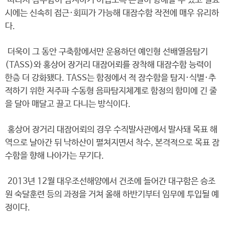
따라서 잠수함이 탐지하기 어렵도록 은밀히 항해할 수 있고 필요
시에는 신속히 접근·회피가 가능해 대잠수함 작전에 매우 유리하
다.
더욱이 그 동안 구축함에서만 운용하던 예인형 선배열음탐기
(TASS)와 홍상어 장거리 대잠어뢰를 장착해 대잠수함 능력이
한층 더 강화됐다. TASS는 함정에서 적 잠수함을 탐지·식별·추
적하기 위한 저주파 수동형 음파탐지체계로 함정의 함미에 긴 줄
을 달아 매달고 끌고 다니는 방식이다.
홍상어 장거리 대잠어뢰의 경우 수직발사관에서 발사돼 목표 해
역으로 날아간 뒤 낙하산이 펼쳐지면서 착수, 본격적으로 목표 잠
수함을 향해 나아가는 무기다.
2013년 12월 대우조선해양에서 건조에 들어간 대구함은 승조
원 숙달훈련 등의 과정을 거쳐 올해 하반기부터 임무에 투입될 예
정이다.