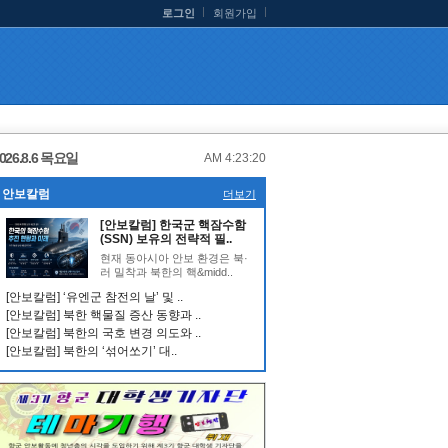
로그인
회원가입
026.8.6 목요일
AM 4:23:20
안보칼럼
더보기
[안보칼럼] 한국군 핵잠수함
(SSN) 보유의 전략적 필..
현재 동아시아 안보 환경은 북·
러 밀착과 북한의 핵&midd..
[안보칼럼] ‘유엔군 참전의 날’ 및 ..
[안보칼럼] 북한 핵물질 증산 동향과 ..
[안보칼럼] 북한의 국호 변경 의도와 ..
[안보칼럼] 북한의 ‘섞어쏘기’ 대..