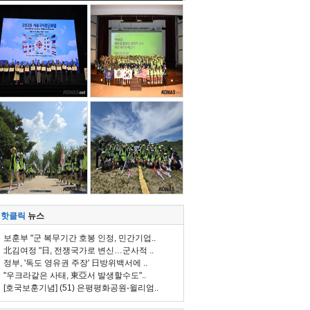
핫클릭
뉴스
보훈부 "군 복무기간 호봉 인정, 민간기업..
北김여정 "日, 전쟁국가로 변신…군사적 ..
정부, '독도 영유권 주장' 日방위백서에 ..
"우크라같은 사태, 東亞서 발생할수도"..
[호국보훈기념] (51) 은평평화공원-윌리엄..