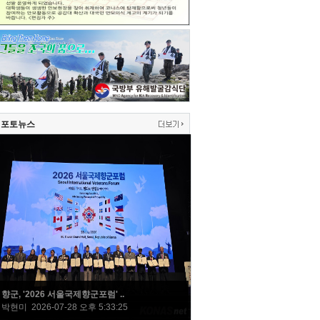
포토뉴스
향군, '2026 서울국제향군포럼' ..
박현미 2026-07-28 오후 5:33:25