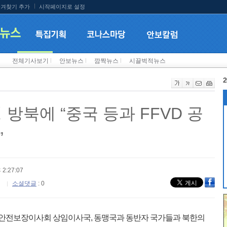
겨찾기 추가
시작페이지로 설정
전체기사보기
l
안보뉴스
l
깜짝뉴스
l
시끌벅적뉴스
2
 방북에 “중국 등과 FFVD 공
”
 2:27:07
소셜댓글
: 0
 안전보장이사회 상임이사국, 동맹국과 동반자 국가들과 북한의