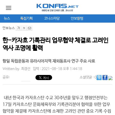
뉴스
특집기획
코나스마당
안보칼럼
안보뉴스
한-카자흐 기록관리 업무협약 체결로 고려인
역사 조명에 활력
항일 독립운동과 유라시아지역 재외동포사 연구 주요 사료
Written by.
최경선
입력 : 2021-08-18 오후 1:44:18
공유:
소셜댓글
: 0
내년 한국과 카자흐스탄 수교 30주년을 앞두고 행정안전부는
17일 카자흐스탄 문화체육부와 기록관리분야 협력을 위한 업무
협약을 체결해 카자흐스탄에 소재한 고려인 관련 중요 기록 수집