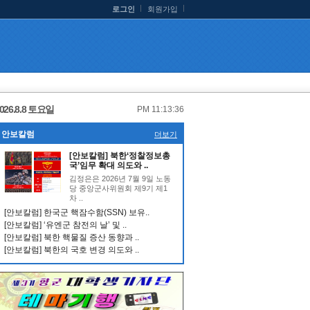
로그인
회원가입
026.8.8 토요일
PM 11:13:37
안보칼럼
더보기
[안보칼럼] 북한‘정찰정보총
국’임무 확대 의도와 ..
김정은은 2026년 7월 9일 노동
당 중앙군사위원회 제9기 제1
차 ..
[안보칼럼] 한국군 핵잠수함(SSN) 보유..
[안보칼럼] ‘유엔군 참전의 날’ 및 ..
[안보칼럼] 북한 핵물질 증산 동향과 ..
[안보칼럼] 북한의 국호 변경 의도와 ..