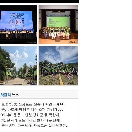
핫클릭
뉴스
보훈부, 美 전쟁포로·실종자 확인국과 M..
美, '반도체·태양광 핵심 소재' 파생제품..
'바다에 둥둥'…인천 강화군 北 목함지..
北, 단거리 탄도미사일 발사 다음 날에..
美해병대, 한국서 첫 자폭드론 실사격훈련..