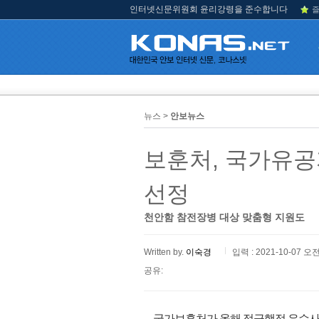
인터넷신문위원회 윤리강령을 준수합니다
즐
뉴스 >
안보뉴스
보훈처, 국가유공
선정
천안함 참전장병 대상 맞춤형 지원도
Written by.
이숙경
입력 : 2021-10-07 오전
공유:
국가보훈처가 올해 적극행정 우수사례