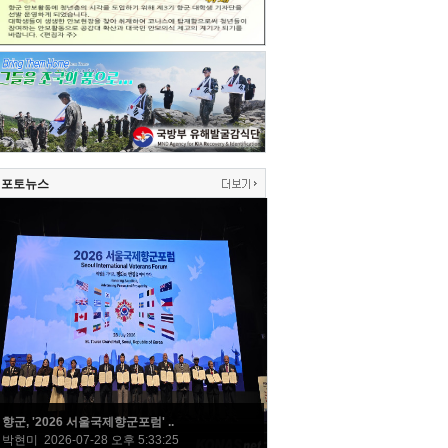
포토뉴스
향군, '2026 서울국제향군포럼' ..
박현미 2026-07-28 오후 5:33:25