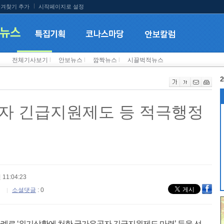
겨찾기 추가
시작페이지로 설정
전체기사보기
l
안보뉴스
l
깜짝뉴스
l
시끌벅적뉴스
2
자 긴급지원제도 등 적극행정
 11:04:23
소셜댓글
: 0
로 ‘위기상황에 처한 국가유공자 긴급지원제도 마련’ 등을 선