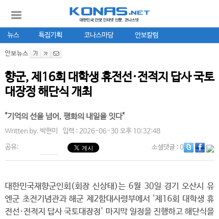
뉴스
특집기획
코나스마당
안보칼럼
안보뉴스
향군, 제16회 대학생 휴전선·전적지 답사 국토
대장정 해단식 개최
"기억의 선을 넘어, 평화의 내일을 잇다"
Written by.
박현미
입력 : 2026-06-30 오후 10:32:48
공유:
소셜댓글
: 0
대한민국재향군인회(회장 신상태)는 6월 30일 경기 오산시 유
엔군 초전기념관과 해군 제2함대사령부에서 '제16회 대학생 휴
전선·전적지 답사 국토대장정' 마지막 일정을 진행하고 해단식을