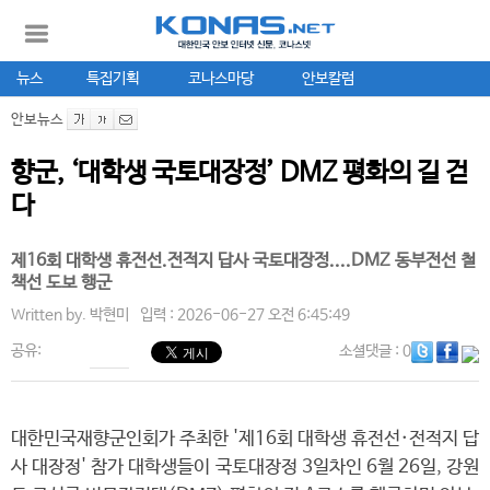
뉴스
특집기획
코나스마당
안보칼럼
안보뉴스
향군, ‘대학생 국토대장정’ DMZ 평화의 길 걷
다
제16회 대학생 휴전선.전적지 답사 국토대장정....DMZ 동부전선 철
책선 도보 행군
Written by.
박현미
입력 : 2026-06-27 오전 6:45:49
공유:
소셜댓글
: 0
대한민국재향군인회가 주최한 '제16회 대학생 휴전선·전적지 답
사 대장정' 참가 대학생들이 국토대장정 3일차인 6월 26일, 강원