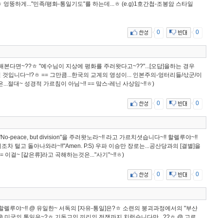
..!!ㅎ 엉뚱하게..."민족/평화-통일기도"를 하는데...ㅎ (e.g)1호간첩-조봉암 스타일
0
0
해본다면~??ㅎ "예수님이 지상에 평화를 주러왓다고~??"...[오답]을하는 경우
 것입니다~!?ㅎ == 그만큼...한국의 교계의 영성이... 인본주의-엉터리들/삯군/이
...절대~ 성경적 가르침이 아님~!! == 맠스-레닌 사상임~!!ㅎ)
0
0
o-peace, but division"을 주러왓노라~!! 라고 가르치셧습니다~!! 할렐루야~!!
차 털고 돌아나와라~!!"Amen. P.S) 우파 이승만 장로는...공산당과의 [결별]을
 (== 이걸~ [같은류]라고 곡해하는것은..."사기"~!!ㅎ)
0
0
 할렐루야~!! @ 유일한~ 서독의 [자유-통일]은?ㅎ 소련의 붕괴과정에서의 "부산
 @ 미국의 통일은~?ㅎ 기독교인 끼리의 전쟁까지 치럿습니다만...??ㅎ @ 고로,,,