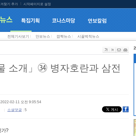
겨찾기 추가
시작페이지로 설정
전체기사보기
l
안보뉴스
l
깜짝뉴스
l
시끌벅적뉴스
2
물 소개」㉞ 병자호란과 삼전
 2022-02-11 오전 9:05:54
소셜댓글
: 5
인가?