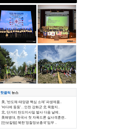
핫클릭
뉴스
美, '반도체·태양광 핵심 소재' 파생제품..
'바다에 둥둥'…인천 강화군 北 목함지..
北, 단거리 탄도미사일 발사 다음 날에..
美해병대, 한국서 첫 자폭드론 실사격훈련..
[안보칼럼] 북한‘정찰정보총국’임무 ..