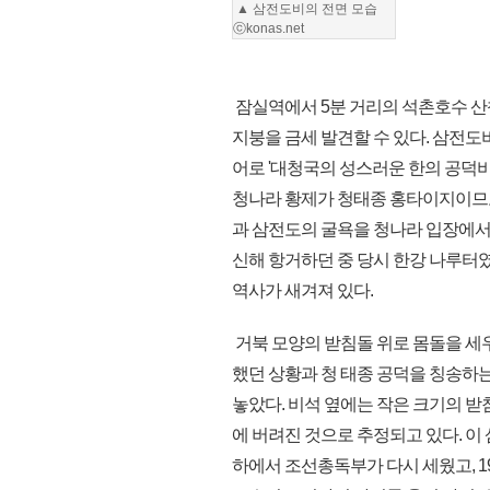
▲ 삼전도비의 전면 모습
ⓒkonas.net
잠실역에서 5분 거리의 석촌호수 산
지붕을 금세 발견할 수 있다. 삼전도
어로 '대청국의 성스러운 한의 공덕비
청나라 황제가 청태종 홍타이지이므로
과 삼전도의 굴욕을 청나라 입장에서
신해 항거하던 중 당시 한강 나루터
역사가 새겨져 있다.
거북 모양의 받침돌 위로 몸돌을 세우
했던 상황과 청 태종 공덕을 칭송하
놓았다. 비석 옆에는 작은 크기의 받
에 버려진 것으로 추정되고 있다. 이
하에서 조선총독부가 다시 세웠고, 