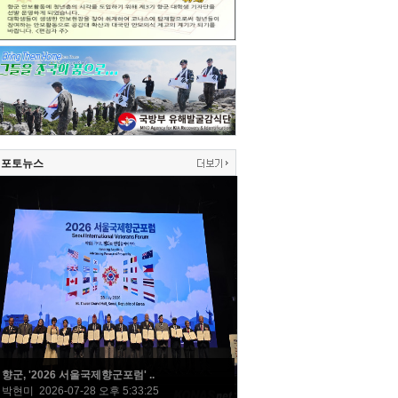
포토뉴스
향군, '2026 서울국제향군포럼' ..
박현미 2026-07-28 오후 5:33:25