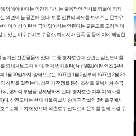
해 없애야 한다는 의견과 다시는 굴욕적인 역사를 되풀이 되지
는 의견이 늘 공존해 왔다. 보통 인류의 과오를 보여주는 문화유
는데 더 이상 이런 비극이 있어서는 안된다는 교훈으로 오히려 더
알고 있는 아우슈비츠 수용소, 히로시마 원폭 돔 등이 이에 해당한
 남겨진 잔존물들이 있다. 그 중 병자호란과 관련된 삼전도비를
를 되새겨보고자 한다. 먼저 병자호란(丙子胡亂)이란 인조 14년
1월 30일까지, 양력으로는 1637년 1월 3일부터 1637년 2월 24
의 침략을 일컫는다. 청은 이 전쟁을 통해 조선을 굴복시켜 속국
사적, 경제적 부담을 강제당하게 된다. 병자호란 이후 이 역사를
碑)다. 삼전도비는 현재 서울특별시 송파구 잠실역 3번 출구에서
석촌호수로에 위치해 있으며 석촌호수 산책로의 운치를 함께 느낄 수