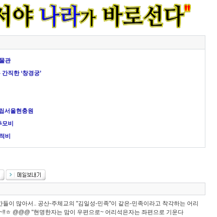
박물관
간직한 ‘창경궁’
국립서울현충원
추모비
전적비
인간들이 많아서.. 공산-주체교의 "김일성-민족"이 같은-민족이라고 착각하는 어리
파~!!ㅎ @@@ "현명한자는 맘이 우편으로~ 어리석은자는 좌편으로 기운다