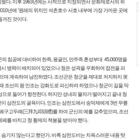
세웠다. 이후 1963년에는 사적으로 지정되면서 문화재로서의 위
2010년에 ‘원래의 위치인 석촌호수 서호 내부에 가장 가까운 곳에
옮겨진 것이다.
명군의 침공에 대비하여 한족, 몽골인, 만주족 혼성부대 45,000명을
역시 병력이 배치되어 있었으나 청은 성곽을 우회하여 접전을 피
였으며 계속하여 남진하였다. 조선군은 청군을 제대로 저지하지 못
이때 조선의 왕 인조는 강화도로 피신하려 하였으나 청군이 길을 막
성으로 들어가 항전한다. 하지만 성내의 물자가 떨어지고 끝내 청
것이 삼전도의 굴욕이다. 인조는 삼전도에서 숭덕제에게 3번 무릎
삼궤구고두례(三拜九叩頭禮)를 하여 군신의 예를 갖추었으며, 조선
세폐를 바치고 청 황제의 책봉을 받아야 했다.
숨기지 않는다고 했던가. 비록 삼전도비는 치욕스러운 내용 탓