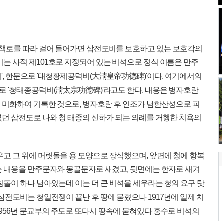
책로를 따라 걸어 들어가면 삼전도비를 보호하고 있는 보호각의
비는 사적 제101호로 지정되어 있는 비석으로 정식 이름은 만주
', 한문으로 '대청황제공덕비(大淸皇帝功德碑)'이다. 여기에서의
 '청태종공덕비(淸太宗功德碑)'라고도 한다. 내용은 병자호란
 미화하여 기록한 것으로, 병자호란 후 인조가 남한산성으로 피
였던 삼전도로 나와 청 태종의 신하가 되는 의례를 거행한 치욕의
고 그 위에 머릿돌을 용 모양으로 장식했으며, 앞면에 청에 항복
는 내용을 만주문자와 몽골문자로 새겼고, 뒷면에는 한자로 새겨
침돌이 하나 남아있는데 이는 더 큰 비석을 세우라는 청의 요구 탓
 삼전도비는 청일전쟁이 끝난 후 땅에 묻혔으나 1917년에 일제 치
1956년 문교부의 주도로 또다시 땅속에 묻혀있다 홍수로 비석의