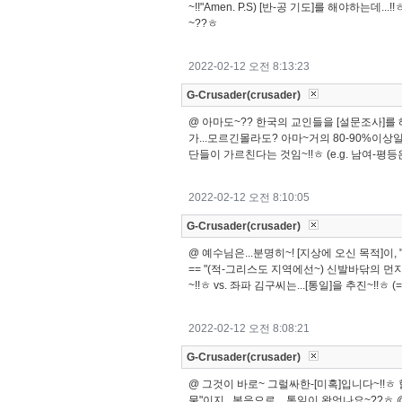
~!!"Amen. P.S) [반-공 기도]를 해야하는데.
~??ㅎ
2022-02-12 오전 8:13:23
G-Crusader(crusader)
@ 아마도~?? 한국의 교인들을 [설문조사]를 
가...모르긴몰라도? 아마~거의 80-90%이상일
단들이 가르친다는 것임~!!ㅎ (e.g. 남여-평등은
2022-02-12 오전 8:10:05
G-Crusader(crusader)
@ 예수님은...분명히~! [지상에 오신 목적]이, "N
== "(적-그리스도 지역에선~) 신발바닦의 먼지조
~!!ㅎ vs. 좌파 김구씨는...[통일]을 추진~!!ㅎ
2022-02-12 오전 8:08:21
G-Crusader(crusader)
@ 그것이 바로~ 그럴싸한-[미혹]입니다~!!ㅎ
물"이지...복음으로... 통일이 왓엇나요~??ㅎ