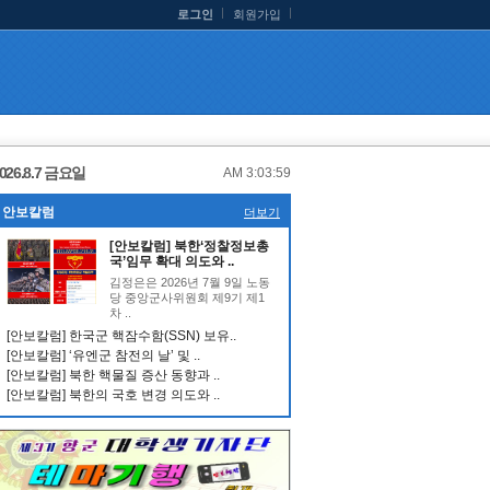
로그인
회원가입
026.8.7 금요일
AM 3:04:00
안보칼럼
더보기
[안보칼럼] 북한‘정찰정보총
국’임무 확대 의도와 ..
김정은은 2026년 7월 9일 노동
당 중앙군사위원회 제9기 제1
차 ..
[안보칼럼] 한국군 핵잠수함(SSN) 보유..
[안보칼럼] ‘유엔군 참전의 날’ 및 ..
[안보칼럼] 북한 핵물질 증산 동향과 ..
[안보칼럼] 북한의 국호 변경 의도와 ..