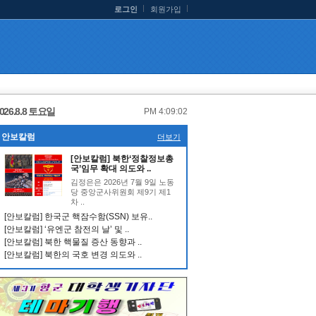
로그인
회원가입
026.8.8 토요일
PM 4:09:02
안보칼럼
더보기
[안보칼럼] 북한‘정찰정보총
국’임무 확대 의도와 ..
김정은은 2026년 7월 9일 노동
당 중앙군사위원회 제9기 제1
차 ..
[안보칼럼] 한국군 핵잠수함(SSN) 보유..
[안보칼럼] ‘유엔군 참전의 날’ 및 ..
[안보칼럼] 북한 핵물질 증산 동향과 ..
[안보칼럼] 북한의 국호 변경 의도와 ..