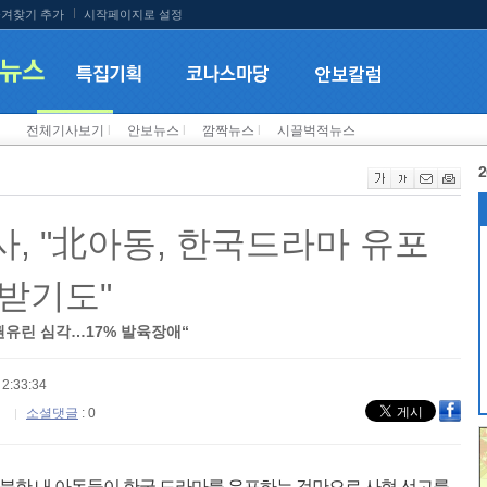
겨찾기 추가
시작페이지로 설정
전체기사보기
l
안보뉴스
l
깜짝뉴스
l
시끌벅적뉴스
2
, "北아동, 한국드라마 유포
받기도"
권유린 심각…17% 발육장애“
2:33:34
소셜댓글
: 0
 북한 내 아동들이 한국 드라마를 유포하는 것만으로 사형 선고를