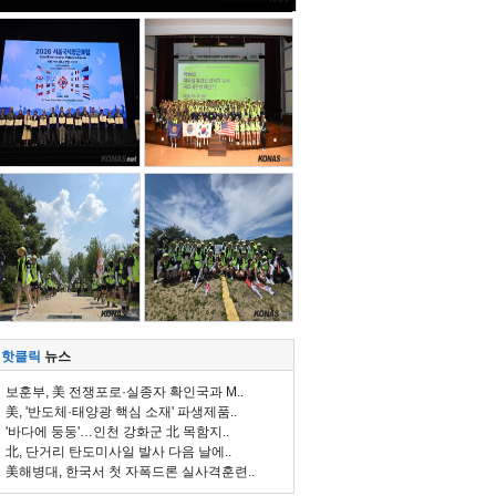
핫클릭
뉴스
보훈부, 美 전쟁포로·실종자 확인국과 M..
美, '반도체·태양광 핵심 소재' 파생제품..
'바다에 둥둥'…인천 강화군 北 목함지..
北, 단거리 탄도미사일 발사 다음 날에..
美해병대, 한국서 첫 자폭드론 실사격훈련..