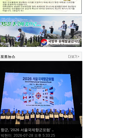
포토뉴스
향군, '2026 서울국제향군포럼' ..
박현미 2026-07-28 오후 5:33:25