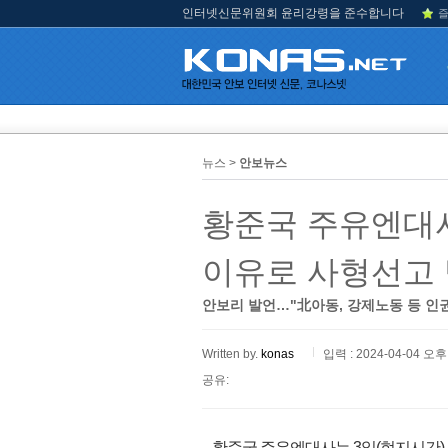
인터넷신문위원회 윤리강령을 준수합니다
즐
뉴스 >
안보뉴스
황준국 주유엔대사
이유로 사형선고 
안보리 발언…"北아동, 강제노동 등 인
Written by.
konas
입력 : 2024-04-04 오후 
공유:
황준국 주유엔대사는 3일(현지시간)