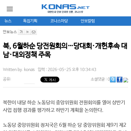
뉴스
특집기획
코나스마당
안보칼럼
안보뉴스
북, 6월하순 당전원회의…당대회·개헌후속 대
남·대외정책 주목
Written by.
konas
입력 : 2026-05-25 오후 10:34:43
공유:
소셜댓글
: 0
북한이 내달 하순 노동당의 중앙위원회 전원회의를 열어 상반기
사업 집행 경과를 평가하고 하반기 계획을 논의한다.
노동당 중앙위원회 정치국은 6월 하순 당 중앙위원회 제9기 제2