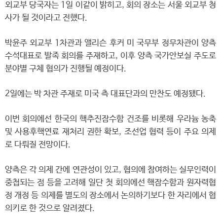
외교부 당국자는 1일 이같이 밝히고, 회의 장소는 서울 외교부 청
사가 될 것이라고 전했다.
박윤주 외교부 1차관과 앨리슨 후커 미 국무부 정무차관이 양측
수석대표로 발족 회의를 주재하고, 이후 양측 국가안보실 주도로
분야별 구체 협의가 진행될 예정이다.
2일에는 박 차관 주재로 미국 측 대표단과의 만찬도 예정됐다.
이번 회의에선 한국의 핵추진잠수함 건조를 비롯해 우라늄 농축
및 사용후핵연료 재처리 권한 확보, 조선업 협력 등이 주요 의제
로 다뤄질 전망이다.
양측은 각 의제 간에 연관성이 있고, 협의에 참여하는 실무인력이
중첩되는 점 등을 고려해 일단 첫 회의에선 핵잠수함과 원자력협
정 개정 등 의제를 별도의 장소에서 논의하기보다 한 자리에서 협
의키로 한 것으로 알려졌다.