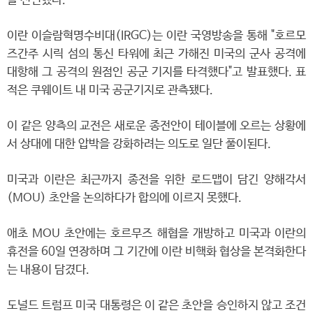
을 선언했다.
이란 이슬람혁명수비대(IRGC)는 이란 국영방송을 통해 "호르모
즈간주 시릭 섬의 통신 타워에 최근 가해진 미국의 군사 공격에
대항해 그 공격의 원점인 공군 기지를 타격했다"고 발표했다. 표
적은 쿠웨이트 내 미국 공군기지로 관측됐다.
이 같은 양측의 교전은 새로운 종전안이 테이블에 오르는 상황에
서 상대에 대한 압박을 강화하려는 의도로 일단 풀이된다.
미국과 이란은 최근까지 종전을 위한 로드맵이 담긴 양해각서
(MOU) 초안을 논의하다가 합의에 이르지 못했다.
애초 MOU 초안에는 호르무즈 해협을 개방하고 미국과 이란의
휴전을 60일 연장하며 그 기간에 이란 비핵화 협상을 본격화한다
는 내용이 담겼다.
도널드 트럼프 미국 대통령은 이 같은 초안을 승인하지 않고 조건