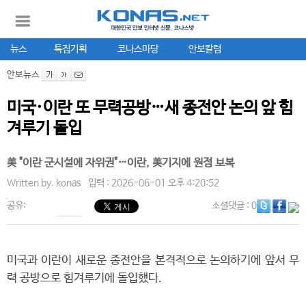
뉴스
특집기획
코나스마당
안보칼럼
안보뉴스
미국·이란 또 무력공방…새 종전안 논의 앞 힘
겨루기 돌입
美 "이란 군시설에 자위권"…이란, 美기지에 원점 보복
Written by.
konas
입력 : 2026-06-01 오후 4:20:52
공유:
소셜댓글
: 0
미국과 이란이 새로운 종전안을 본격적으로 논의하기에 앞서 무
력 공방으로 힘겨루기에 돌입했다.