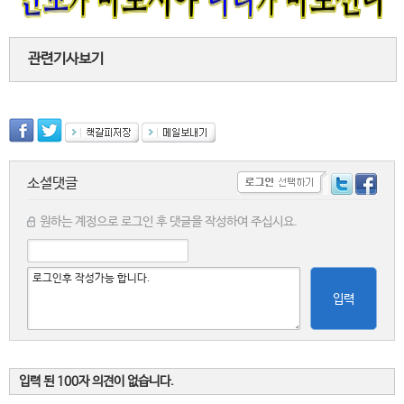
관련기사보기
소셜댓글
원하는 계정으로 로그인 후 댓글을 작성하여 주십시요.
입력
입력 된 100자 의견이 없습니다.