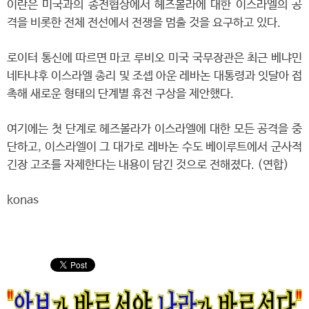
이란은 미국과의 종전협상에서 헤즈볼라에 대한 이스라엘의 공
격을 비롯한 전체 전선에서 전쟁을 멈출 것을 요구하고 있다.
로이터 통신에 따르면 마코 루비오 미국 국무장관은 최근 베냐민
네타냐후 이스라엘 총리 및 조셉 아운 레바논 대통령과 잇달아 접
촉해 새로운 형태의 단계별 휴전 구상을 제안했다.
여기에는 첫 단계로 헤즈볼라가 이스라엘에 대한 모든 공격을 중
단하고, 이스라엘이 그 대가로 레바논 수도 베이루트에서 군사적
긴장 고조를 자제한다는 내용이 담긴 것으로 전해졌다. (연합)
konas