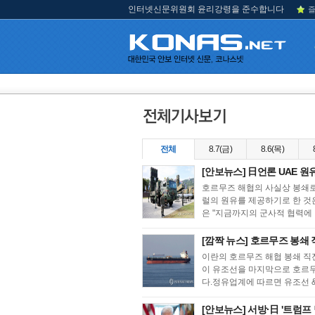
인터넷신문위원회 윤리강령을 준수합니다
즐
전체
8.7(금)
8.6(목)
[안보뉴스] 日언론 UAE 원
호르무즈 해협의 사실상 봉쇄로 
럴의 원유를 제공하기로 한 것
은 "지금까지의 군사적 협력에 더
[깜짝 뉴스] 호르무즈 봉쇄 직
이란의 호르무즈 해협 봉쇄 직
이 유조선을 마지막으로 호르무
다.정유업계에 따르면 유조선 &#
[안보뉴스] 서방·日 '트럼프