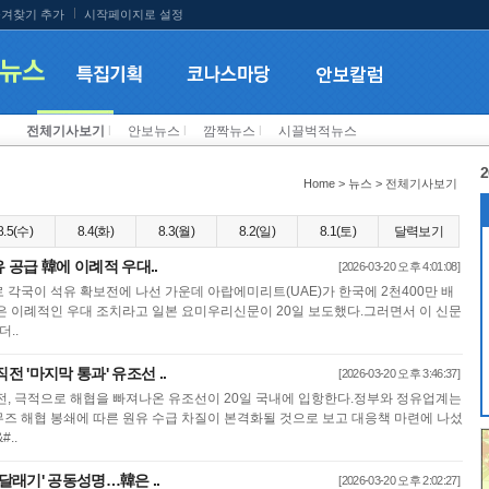
겨찾기 추가
시작페이지로 설정
전체기사보기
l
안보뉴스
l
깜짝뉴스
l
시끌벅적뉴스
2
Home > 뉴스 > 전체기사보기
8.5(수)
8.4(화)
8.3(월)
8.2(일)
8.1(토)
달력보기
유 공급 韓에 이례적 우대..
[2026-03-20 오후 4:01:08]
각국이 석유 확보전에 나선 가운데 아랍에미리트(UAE)가 한국에 2천400만 배
은 이례적인 우대 조치라고 일본 요미우리신문이 20일 보도했다.그러면서 이 신문
..
전 '마지막 통과' 유조선 ..
[2026-03-20 오후 3:46:37]
전, 극적으로 해협을 빠져나온 유조선이 20일 국내에 입항한다.정부와 정유업계는
즈 해협 봉쇄에 따른 원유 수급 차질이 본격화될 것으로 보고 대응책 마련에 나섰
..
 달래기' 공동성명…韓은 ..
[2026-03-20 오후 2:02:27]