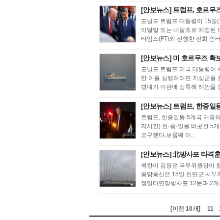
[안보뉴스] 트럼프, 호르무
도널드 트럼프 대통령이 15일
이달말 또는 내달초로 예정된 
타임스(FT)와 진행한 전화 인터
[안보뉴스] 미 호르무즈 확
도널드 트럼프 미국 대통령이 
만 이를 실행하려면 지상군을 
병대가 이란에 상륙해 해안을 장
[안보뉴스] 트럼프, 한중일등
트럼프, 한중일등 5개국 거명
지시간) 한·중·일을 비롯한 
요구했다.보름째 이..
[안보뉴스] 北방사포 타격훈
북한이 김정은 국무위원장이 
중앙통신은 15일 인민군 서부
정밀다연장방사포 12문과 2개
[이전 10개]
11