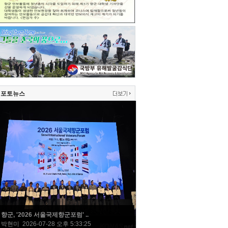
포토뉴스
향군, '2026 서울국제향군포럼' ..
박현미 2026-07-28 오후 5:33:25