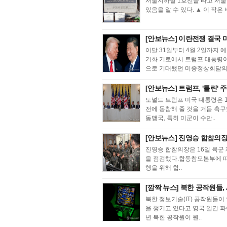
서울지하철 1호선을 타고 서울
있음을 알 수 있다. ▲ 이 작은
[안보뉴스] 이란전쟁 결국 
이달 31일부터 4월 2일까지 
기화 기로에서 트럼프 대통령이
으로 기대됐던 미중정상회담의 
[안보뉴스] 트럼프, '틀린' 
도널드 트럼프 미국 대통령은 
전에 동참해 줄 것을 거듭 촉
동맹국, 특히 미군이 수만..
[안보뉴스] 진영승 합참의장,
진영승 합참의장은 16일 육군 
을 점검했다.합동참모본부에 따
행을 위해 합..
[깜짝 뉴스] 북한 공작원들, 
북한 정보기술(IT) 공작원들이
을 챙기고 있다고 영국 일간 파
년 북한 공작원이 원..