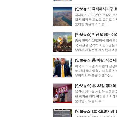
[안보뉴스] 국제해사기구 호르
국제해사기구(IMO) 수장이 호
같은 입장은 도널드 트럼프 미
요청한 가운데 이러한 ..
[안보뉴스] 전선 넓히는 이
중동 전쟁이 18일째에 접어든 
국 자산을 공격하며 난타전을 이
부에서 지상전을 개시했다고 밝혔
[안보뉴스] 美·이란, 직접 대
미국·이스라엘과 이란의 전쟁이
로 전해졌다.양측이 대화를 시
부정적인 태도를 취했다는..
[안보뉴스] 北, 22일 당대
북한이 지난달 개최한 노동당 
첫 회의를 한다.북한은 회의에서
움직임이 있을지 주..
[안보뉴스] [호국보훈기념] 