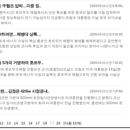
즈 中협조 압박…미중 정..
[2026-03-16 오전 9:35:56]
(현지시간) 호르무즈 해협에서의 안전 확보를 위한 중국의 협조를 거듭 압박하며
미중 정상회담의 연기 가능성까지 언급했다.트럼프 대통령은 이날 영국 파이낸셜
뷰에서..
보하려면…해병대 상륙, ..
[2026-03-16 오전 9:18:19]
세계 에너지 수송의 핵심 통로인 호르무즈 해협의 봉쇄를 해제하겠다고 공언했지
포함한 상당한 군사력 투입과 장기 작전이 필요할 것이라는 분석이 나왔다.미군 해
..
 5개국 거명하며 호르무..
[2026-03-15 오전 7:24:15]
하며 호르무즈해협 군함파견 요구(종합3보)도널드 트럼프 미국 대통령은 14일(현
5개국을 향해 세계 에너지 수송의 길목인 호르무즈 해협으로의 군함 파견을 사실상
련…김정은 420㎞ 사정권내..
[2026-03-15 오전 7:20:49]
참관한 가운데 600mm 초정밀다연장방사포 타격훈련을 진행했다고 밝혔다.조선
지구 장거리포병구분대의 화격 타격훈련이 전날 진행됐으며, 훈련에는 600mm 초
의 포병중대..
19
12
13
14
15
16
17
18
20
[다음 10개]