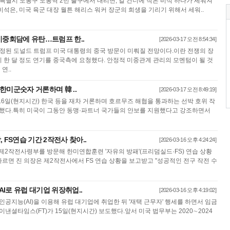
특별시 도봉구 도봉역 2번 출구에서 내리면, 길 건너에 작은 비석 하나가 세워져
 비석은, 미국 육군 대장 월튼 해리스 워커 장군의 희생을 기리기 위해서 세워..
미중회담에 유탄…트럼프 한..
[2026-03-17 오전 8:54:34]
예정된 도널드 트럼프 미국 대통령의 중국 방문이 미뤄질 전망이다.이란 전쟁의 장
 한 달 정도 연기를 중국측에 요청했다. 안정적 미중관계 관리의 모멘텀이 될 것
연..
주한미군숫자 거론하며 韓 ..
[2026-03-17 오전 8:49:19]
16일(현지시간) 한국 등을 재차 거론하며 호르무즈 해협을 통과하는 선박 호위 작
구했다.특히 미국이 그동안 동맹·파트너 국가들의 안보를 지원했다고 강조하면서
 FS연습 기간 2작전사 찾아..
[2026-03-16 오후 4:24:24]
제2작전사령부를 방문해 한미연합훈련 '자유의 방패'(프리덤실드·FS) 연습 상황
르면 진 의장은 제2작전사에서 FS 연습 상황을 보고받고 "성공적인 전구 작전 수
AI로 유럽 대기업 위장취업..
[2026-03-16 오후 4:19:02]
 인공지능(AI)을 이용해 유럽 대기업에 취업한 뒤 '재택 근무자' 행세를 하면서 임금
이낸셜타임스(FT)가 15일(현지시간) 보도했다.앞서 미국 법무부는 2020∼2024