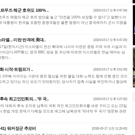
무즈 해군 호위도 100% ..
[2026-03-17 오후 4:47:34]
르무즈 해협의 해군 호위 방안을 놓고 "안전을 100% 보장할 수 없다"고 말했다.이
국 대통령이 한국을 포함한 동맹국들은 물론 동맹이 아닌 중국에까지 군사 지원을
스라엘…이란 반격에 美대..
[2026-03-17 오후 4:47:29]
17일(현지시간) 이스라엘이 전선 확대에 나서자 이란은 중동 지역 석유 시설과 미
어갔다.AFP통신, 영국 BBC 방송 등 외신에 따르면 이스라엘은 전날 레바논 남
다...
화 시작·트럼프가 ..
[2026-03-17 오후 3:51:04]
 3주째 이어지는 가운데 종전 협상을 위한 물밑 대화 노력도 함께 진행 중인 것으
도하고 있다는 외신 보도가 잇따랐지만, 당사자가 접촉 사실을 부인하거나 협상에
회 후속 최고인민회의…'두 국..
[2026-03-17 오후 3:27:02]
9차 대회의 후속 조치로 남쪽의 국회 격인 최고인민회의를 새로 꾸리고 오는 22일
 헌법 개정 문제가 다뤄질 것으로 예고해 남북관계 '적대적 두 국가' 명문화 관련
(41) 워커장군 추모비
[2026-03-17 오전 11:29:43]