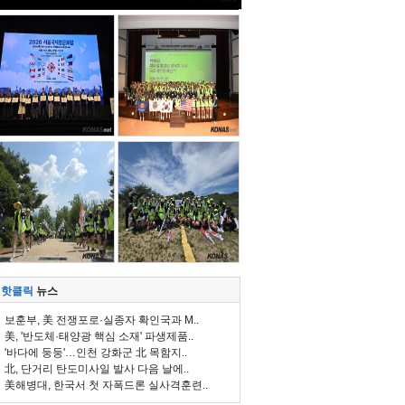
핫클릭
뉴스
보훈부, 美 전쟁포로·실종자 확인국과 M..
美, '반도체·태양광 핵심 소재' 파생제품..
'바다에 둥둥'…인천 강화군 北 목함지..
北, 단거리 탄도미사일 발사 다음 날에..
美해병대, 한국서 첫 자폭드론 실사격훈련..