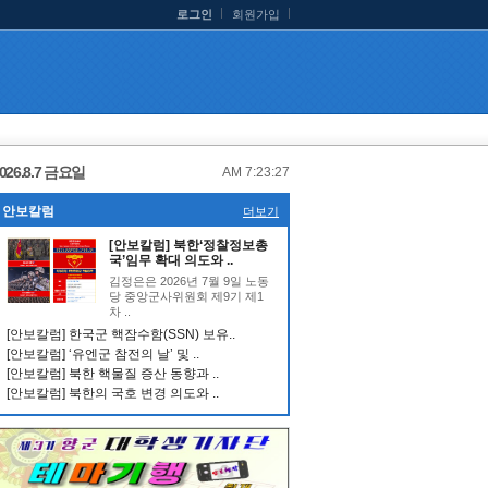
로그인
회원가입
026.8.7 금요일
AM 7:23:27
안보칼럼
더보기
[안보칼럼] 북한‘정찰정보총
국’임무 확대 의도와 ..
김정은은 2026년 7월 9일 노동
당 중앙군사위원회 제9기 제1
차 ..
[안보칼럼] 한국군 핵잠수함(SSN) 보유..
[안보칼럼] ‘유엔군 참전의 날’ 및 ..
[안보칼럼] 북한 핵물질 증산 동향과 ..
[안보칼럼] 북한의 국호 변경 의도와 ..