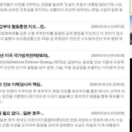
우방국들이 이란을 규탄하는 성명을 발표해 '도널드 트럼프 대통령 달래기'에 나섰
에 임해 보여온 모호성을 유지하는 상황이다.외교부 당국자는 20일 서방과 일본 등
기갑부대 협동훈련 지도…전..
[2026-03-20 오전 9:07:15]
방호체계를 갖춘 신형 주력전차를 동원한 공격 훈련을 지도하고 이 전차가 앞으
라고 말했다.조선중앙통신은 20일 김 위원장이 인민군 수도방어군단 직속 평양 제
6년 미국 국가방위전략(NDS)..
[2026-03-19 오후 6:53:39]
(National Defense Strategy, NDS)은 급변하는 글로벌 안보 지형과 지정학
이 단순한 군사적 결합을 넘어 경제, 기술, 자원 공급망을 포괄하는 다차원적 안보
즈 안보 이해당사자 책임..
[2026-03-19 오전 10:39:10]
이란 전쟁이 마무리된 후 호르무즈 해협 안보를 호르무즈를 통한 에너지 교역에 의
 방안을 거론했다.장기적으로 미국이 발을 빼고 호르무즈 해협을 통해 원유를 수
..
 필요 없다…일본·호주·..
[2026-03-18 오전 8:28:39]
…일본·호주·한국도 마찬가지"(종합)대(對)이란 전쟁 과정에서 전세계 에너지 수송
 군함 파견을 요구하며 동맹을 강하게 압박했던 도널드 트럼프 미국 대통령이