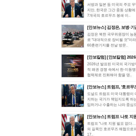
서방과 일본 등 미국의 주요 
지만, 한국은 그간 중동 상황
7개국의 호르무즈 봉쇄 이..
[안보뉴스] 김정은, 보병·
김정은 북한 국무위원장이 능동
로 "대대적으로 장비될 것"이
60훈련기지를 전날 방문..
[안보칼럼] [안보칼럼] 202
2026년 발표된 미국의 국가방위전략
적 패권 경쟁 속에서 한·미동맹
협력체로 진화해야 함을 명..
[안보뉴스] 트럼프, '호르무
도널드 트럼프 미국 대통령이 
지하는 국가가 책임지도록 하는
입하거나 수출하는 나라 중심으
[안보뉴스] 트럼프 나토 지원
트럼프 "나토 지원 필요 없다
의 길목인 호르무즈 해협으로의
17..