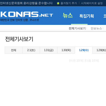
인터넷신문위원회 윤리강령을 준수합니다
즐겨찾기 추가
시작페이지로 설정
전체기사보기
l
안보뉴스
l
전체
2.1(토)
1.31(금)
1.30(목)
1.29(수)
1.28(화)
[이전 10개] [다음 10개]