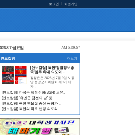
로그인
회원가입
026.8.7 금요일
AM 5:39:57
안보칼럼
더보기
[안보칼럼] 북한‘정찰정보총
국’임무 확대 의도와 ..
김정은은 2026년 7월 9일 노동
당 중앙군사위원회 제9기 제1
차 ..
[안보칼럼] 한국군 핵잠수함(SSN) 보유..
[안보칼럼] ‘유엔군 참전의 날’ 및 ..
[안보칼럼] 북한 핵물질 증산 동향과 ..
[안보칼럼] 북한의 국호 변경 의도와 ..