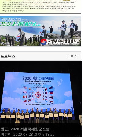
포토뉴스
향군, '2026 서울국제향군포럼' ..
박현미 2026-07-28 오후 5:33:25