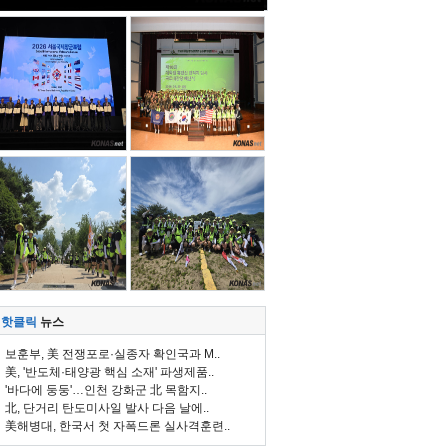
핫클릭
뉴스
보훈부, 美 전쟁포로·실종자 확인국과 M..
美, '반도체·태양광 핵심 소재' 파생제품..
'바다에 둥둥'…인천 강화군 北 목함지..
北, 단거리 탄도미사일 발사 다음 날에..
美해병대, 한국서 첫 자폭드론 실사격훈련..