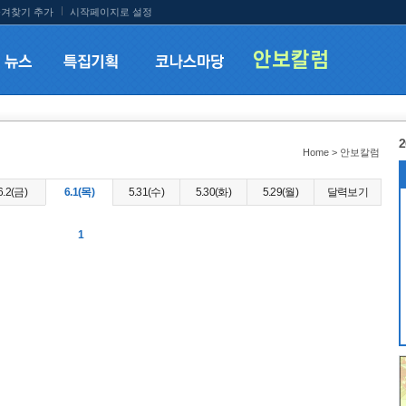
겨찾기 추가
시작페이지로 설정
2
Home > 안보칼럼
6.2(금)
6.1(목)
5.31(수)
5.30(화)
5.29(월)
달력보기
1