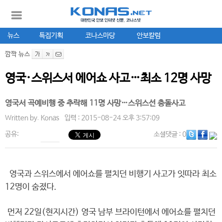
뉴스
특집기획
코나스마당
안보칼럼
깜짝 뉴스
영국·스위스서 에어쇼 사고…최소 12명 사망
영국서 곡예비행 중 추락해 11명 사망…스위스선 충돌사고
Written by.
Konas
입력 : 2015-08-24 오후 3:57:09
공유:
소셜댓글
: 0
영국과 스위스에서 에어쇼를 펼치던 비행기 사고가 잇따라 최소
12명이 숨졌다.
먼저 22일(현지시간) 영국 남부 브라이턴에서 에어쇼를 펼치던