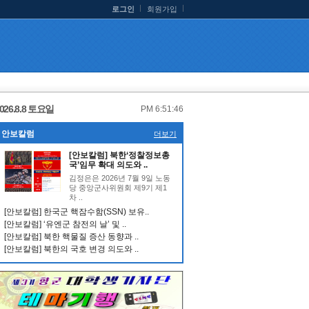
로그인
회원가입
026.8.8 토요일
PM 6:51:47
안보칼럼
더보기
[안보칼럼] 북한‘정찰정보총
국’임무 확대 의도와 ..
김정은은 2026년 7월 9일 노동
당 중앙군사위원회 제9기 제1
차 ..
[안보칼럼] 한국군 핵잠수함(SSN) 보유..
[안보칼럼] ‘유엔군 참전의 날’ 및 ..
[안보칼럼] 북한 핵물질 증산 동향과 ..
[안보칼럼] 북한의 국호 변경 의도와 ..