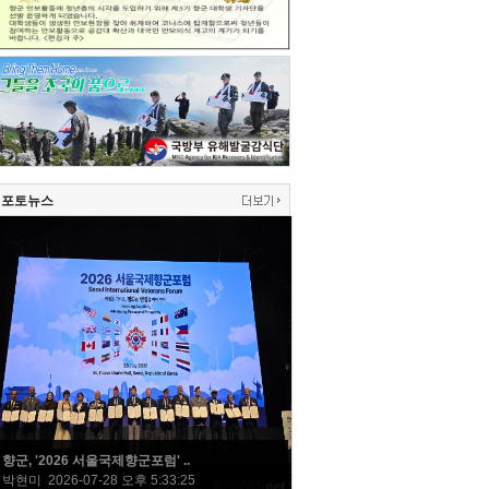
포토뉴스
향군, '2026 서울국제향군포럼' ..
박현미 2026-07-28 오후 5:33:25