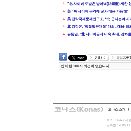
"北 사이버 도발은 방어벽(防禦壁) 제한 
美 “북 사이버 공격에 군사 대응 가능해”
美 전략국제문제연구소, “北 군사분야 사
北 김정은, ‘정찰일꾼대회’ 개최...대남·
유동열, "北 사이버공작 더욱 확대, 강화할 
입력 된 100자 의견이 없습니다.
코나스소개
l
주소 : 06374 
등록일 : 2005.