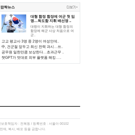
깜짝뉴스
대형 함정 함장에 여군 첫 임
명…독도함 지휘 배선영 ..
대령이 지휘하는 대형 함정의
함장에 해군 사상 처음으로 여
군..
고교 평교사 3명 중 2명이 여성인데..
中, 건군절 앞두고 최신 전력 과시…쓰..
공무원 일한만큼 보상한다…초과근무 ..
챗GPT가 멋대로 외부 플랫폼 해킹…..
소년보호책임자 : 전복동 / 등록번호 : 서울아 00102
단 전재, 복사, 배포 등을 금합니다.