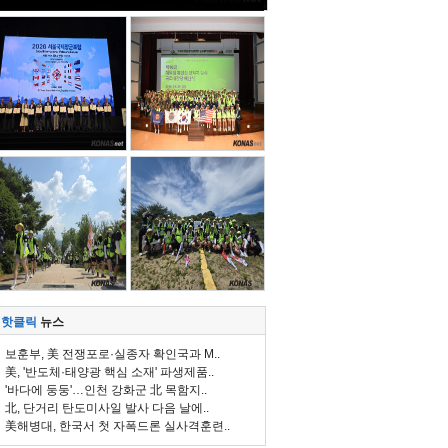
핫클릭
뉴스
보훈부, 美 전쟁포로·실종자 확인국과 M..
美, '반도체·태양광 핵심 소재' 파생제품..
'바다에 둥둥'…인천 강화군 北 목함지..
北, 단거리 탄도미사일 발사 다음 날에..
美해병대, 한국서 첫 자폭드론 실사격훈련..