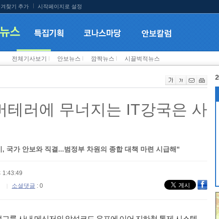
겨찾기 추가
시작페이지로 설정
전체기사보기
l
안보뉴스
l
깜짝뉴스
l
시끌벅적뉴스
2
이버테러에 무너지는 IT강국은 사
, 국가 안보와 직결...범정부 차원의 종합 대책 마련 시급해"
 1:43:49
소셜댓글
: 0
그룹 사내 메신저의 악성코드 유포에 이어 지하철 통제 시스템