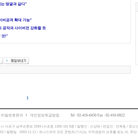
없는 땅굴과 같다"
이버공격 확대 가능”
해외 공작과 사이버전 강화할 듯
것!"
1
비밀번호문의
l
개인정보취급방침
Tel : 02-416-6450 Fax : 02-416-0922
서울시 서초구 남부순환로 2569 (서초동 1365-16) 8층 / 발행인 : 신상태 / 편집인 : 전복동 / 청
11.02 / 발행일 : 2003.11.11 / 코나스넷의 모든 콘텐츠(기사)는 저작권법의 보호를 받는 바, 무