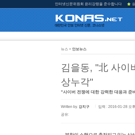
인터넷신문위원회 윤리강령을 준수합니다
즐
뉴스 >
안보뉴스
김을동, "北 사
상누각"
"사이버 전쟁에 대한 강력한 대응과 준비
Written by.
강치구
입력 : 2016-01-28 오후
공유:
북한의 소행으로 추정되고 있는 삼성