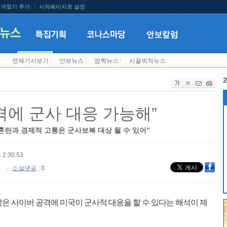
겨찾기 추가
시작페이지로 설정
전체기사보기
l
안보뉴스
l
깜짝뉴스
l
시끌벅적뉴스
2
격에 군사 대응 가능해”
혼란과 경제적 고통은 군사보복 대상 될 수 있어”
 2:30:53
소셜댓글
: 0
은 사이버 공격에 미국이 군사적 대응을 할 수 있다는 해석이 제