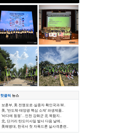
핫클릭
뉴스
보훈부, 美 전쟁포로·실종자 확인국과 M..
美, '반도체·태양광 핵심 소재' 파생제품..
'바다에 둥둥'…인천 강화군 北 목함지..
北, 단거리 탄도미사일 발사 다음 날에..
美해병대, 한국서 첫 자폭드론 실사격훈련..