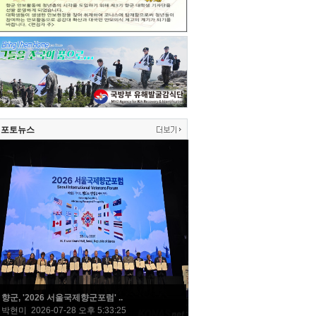
포토뉴스
향군, '2026 서울국제향군포럼' ..
박현미 2026-07-28 오후 5:33:25