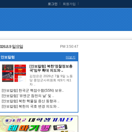
로그인
회원가입
026.8.9 일요일
PM 3:50:48
안보칼럼
더보기
[안보칼럼] 북한‘정찰정보총
국’임무 확대 의도와 ..
김정은은 2026년 7월 9일 노동
당 중앙군사위원회 제9기 제1
차 ..
[안보칼럼] 한국군 핵잠수함(SSN) 보유..
[안보칼럼] ‘유엔군 참전의 날’ 및 ..
[안보칼럼] 북한 핵물질 증산 동향과 ..
[안보칼럼] 북한의 국호 변경 의도와 ..