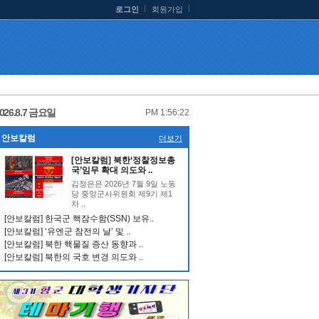
로그인
회원가입
026.8.7 금요일
PM 1:56:22
안보칼럼
더보기
[안보칼럼] 북한‘정찰정보총
국’임무 확대 의도와 ..
김정은은 2026년 7월 9일 노동
당 중앙군사위원회 제9기 제1
차 ..
[안보칼럼] 한국군 핵잠수함(SSN) 보유..
[안보칼럼] ‘유엔군 참전의 날’ 및 ..
[안보칼럼] 북한 핵물질 증산 동향과 ..
[안보칼럼] 북한의 국호 변경 의도와 ..