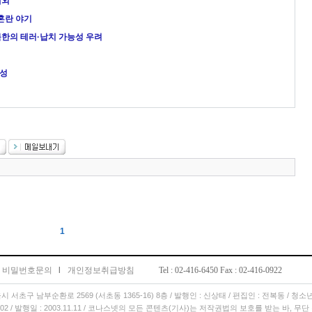
제외
혼란 야기
 북한의 테러·납치 가능성 우려
능성
1
비밀번호문의
l
개인정보취급방침
Tel : 02-416-6450 Fax : 02-416-0922
서울시 서초구 남부순환로 2569 (서초동 1365-16) 8층 / 발행인 : 신상태 / 편집인 : 전복동 / 청
11.02 / 발행일 : 2003.11.11 / 코나스넷의 모든 콘텐츠(기사)는 저작권법의 보호를 받는 바, 무