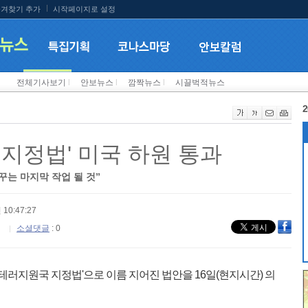
겨찾기 추가
시작페이지로 설정
전체기사보기
l
안보뉴스
l
깜짝뉴스
l
시끌벅적뉴스
2
 지정법' 미국 하원 통과
꾸는 마지막 작업 될 것”
 10:47:27
소셜댓글
: 0
 테러지원국 지정법'으로 이름 지어진 법안을 16일(현지시간) 의