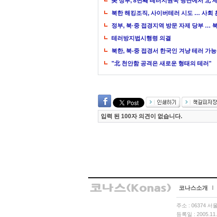
美 정부, 8년째 테러지원국 명단에서 北 
북한 해킹조직, 사이버테러 시도 … 사회 
정부, 북·중 접경지역 방문 자제 당부 …
테러방지법시행령 의결
북한, 북-중 접경서 한국인 겨냥 테러 가
"北 천안함 공격은 새로운 형태의 테러"
입력 된 100자 의견이 없습니다.
코나스소개
l
주소 : 06374 
등록일 : 2005.