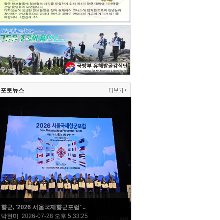
포토뉴스
향군, '2026 서울국제향군포럼' ..
박현미 2026-07-28 오후 5:33:25