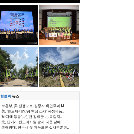
핫클릭
뉴스
보훈부, 美 전쟁포로·실종자 확인국과 M..
美, '반도체·태양광 핵심 소재' 파생제품..
'바다에 둥둥'…인천 강화군 北 목함지..
北, 단거리 탄도미사일 발사 다음 날에..
美해병대, 한국서 첫 자폭드론 실사격훈련..