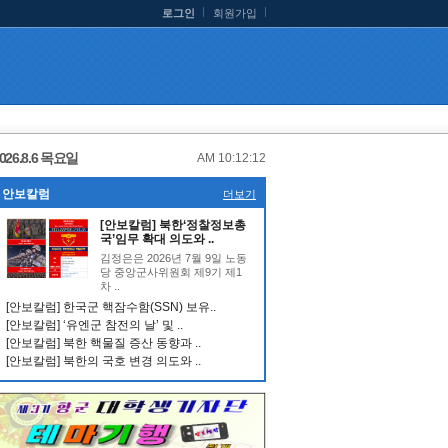
로그인
회원가입
026.8.6 목요일
AM 10:12:12
안보칼럼
더보기
[안보칼럼] 북한‘정찰정보총
국’임무 확대 의도와 ..
김정은은 2026년 7월 9일 노동
당 중앙군사위원회 제9기 제1
차 ..
[안보칼럼] 한국군 핵잠수함(SSN) 보유..
[안보칼럼] ‘유엔군 참전의 날’ 및 ..
[안보칼럼] 북한 핵물질 증산 동향과 ..
[안보칼럼] 북한의 국호 변경 의도와 ..