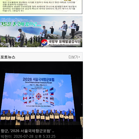
포토뉴스
향군, '2026 서울국제향군포럼' ..
박현미 2026-07-28 오후 5:33:25