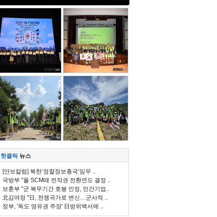
핫클릭
뉴스
[안보칼럼] 북한‘정찰정보총국’임무 ..
국방부 "올 SCM때 전작권 전환연도 결정 ..
보훈부 "군 복무기간 호봉 인정, 민간기업..
北김여정 "日, 전쟁국가로 변신…군사적 ..
정부, '독도 영유권 주장' 日방위백서에 ..