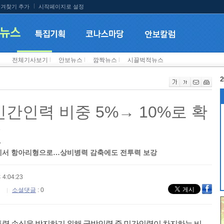
겨찾기 추가
시작페이지로 설정
전체기사보기
l
안보뉴스
l
깜짝뉴스
l
시끌벅적뉴스
2
 민간인력 비중 5%→ 10%로 확
편
에서 항아리형으로…상비병력 감축에도 전투력 보강
 4:04:23
소셜댓글
: 0
력 손실을 방지하기 위해 국방인력 중 민간인력이 차지하는 비