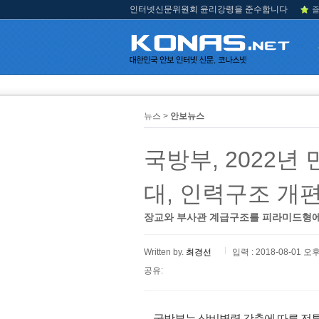
인터넷신문위원회 윤리강령을 준수합니다
즐
뉴스 >
안보뉴스
국방부, 2022년
대, 인력구조 개
장교와 부사관 계급구조를 피라미드형
Written by.
최경선
입력 : 2018-08-01 오후
공유:
국방부는 상비병력 감축에 따른 전투