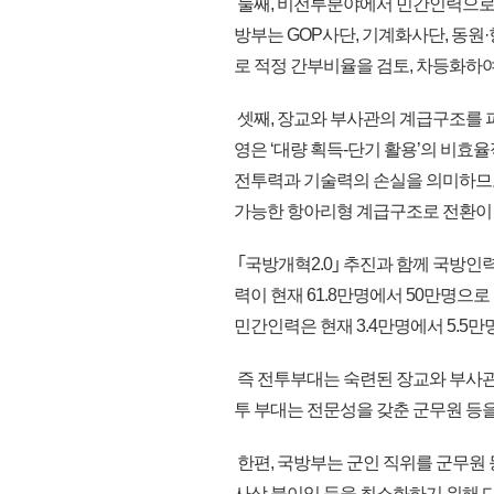
둘째, 비전투분야에서 민간인력으로
방부는 GOP사단, 기계화사단, 동원·
로 적정 간부비율을 검토, 차등화하
셋째, 장교와 부사관의 계급구조를 
영은 ‘대량 획득-단기 활용’의 비효
전투력과 기술력의 손실을 의미하므로
가능한 항아리형 계급구조로 전환이
｢국방개혁2.0｣ 추진과 함께 국방인
력이 현재 61.8만명에서 50만명으로
민간인력은 현재 3.4만명에서 5.5만
즉 전투부대는 숙련된 장교와 부사관
투 부대는 전문성을 갖춘 군무원 등을
한편, 국방부는 군인 직위를 군무원
사상 불이익 등을 최소화하기 위해 