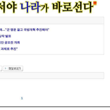
주재…"군 명운 걸고 국방개혁 추진해야"
상작 발표
민제안 공모전 개최
혁 과제로 추진”
1