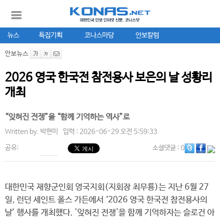
뉴스
특집기획
코나스마당
안보칼럼
안보뉴스
2026 영국 한국전 참전용사 보은의 날 성황리
개최
“잊혀진 전쟁”을 “함께 기억하는 역사”로
Written by.
박현미
입력 : 2026-06-29 오전 5:59:33
공유:
소셜댓글
: 0
대한민국 재향군인회 영국지회(지회장 최무룡)는 지난 6월 27
일, 런던 세인트 폴스 가든에서 ‘2026 영국 한국전 참전용사의
날’ 행사를 개최했다. '잊혀진 전쟁'을 함께 기억하자는 슬로건 아