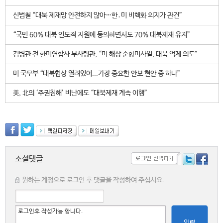
신범철 “대북 제재망 안전하지 않아…한․미 비핵화 의지가 관건”
“국민 60% 대북 인도적 지원에 동의하면서도 70% 대북제재 유지”
김병관 전 한미연합사 부사령관, “미 해상 순항미사일, 대북 억제 의도”
미 국무부 “대북협상 열려있어...가장 중요한 안보 현안 중 하나”
美, 北의 ‘주권침해’ 비난에도 “대북제재 계속 이행”
소셜댓글
원하는 계정으로 로그인 후 댓글을 작성하여 주십시요.