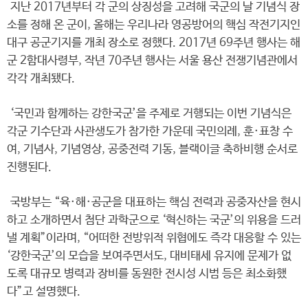
지난 2017년부터 각 군의 상징성을 고려해 국군의 날 기념식 장
소를 정해 온 군이, 올해는 우리나라 영공방어의 핵심 작전기지인
대구 공군기지를 개최 장소로 정했다. 2017년 69주년 행사는 해
군 2함대사령부, 작년 70주년 행사는 서울 용산 전쟁기념관에서
각각 개최됐다.
‘국민과 함께하는 강한국군’을 주제로 거행되는 이번 기념식은
각군 기수단과 사관생도가 참가한 가운데 국민의례, 훈·표창 수
여, 기념사, 기념영상, 공중전력 기동, 블랙이글 축하비행 순서로
진행된다.
국방부는 “육·해·공군을 대표하는 핵심 전력과 공중자산을 현시
하고 소개하면서 첨단 과학군으로 ‘혁신하는 국군’의 위용을 드러
낼 계획”이라며, “어떠한 전방위적 위협에도 즉각 대응할 수 있는
‘강한국군’의 모습을 보여주면서도, 대비태세 유지에 문제가 없
도록 대규모 병력과 장비를 동원한 전시성 시범 등은 최소화했
다”고 설명했다.