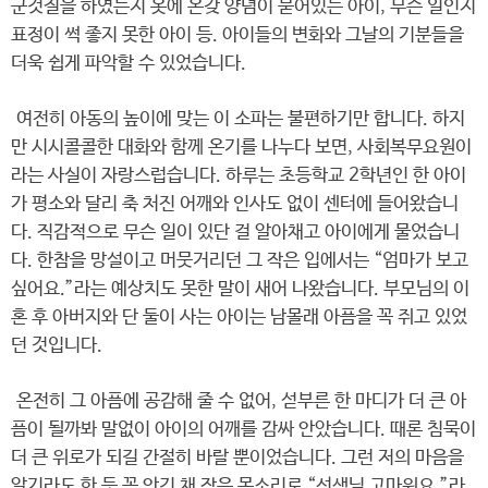
군것질을 하였는지 옷에 온갖 양념이 묻어있는 아이, 무슨 일인지
표정이 썩 좋지 못한 아이 등. 아이들의 변화와 그날의 기분들을
더욱 쉽게 파악할 수 있었습니다.
여전히 아동의 높이에 맞는 이 소파는 불편하기만 합니다. 하지
만 시시콜콜한 대화와 함께 온기를 나누다 보면, 사회복무요원이
라는 사실이 자랑스럽습니다. 하루는 초등학교 2학년인 한 아이
가 평소와 달리 축 처진 어깨와 인사도 없이 센터에 들어왔습니
다. 직감적으로 무슨 일이 있단 걸 알아채고 아이에게 물었습니
다. 한참을 망설이고 머뭇거리던 그 작은 입에서는 “엄마가 보고
싶어요.”라는 예상치도 못한 말이 새어 나왔습니다. 부모님의 이
혼 후 아버지와 단 둘이 사는 아이는 남몰래 아픔을 꼭 쥐고 있었
던 것입니다.
온전히 그 아픔에 공감해 줄 수 없어, 섣부른 한 마디가 더 큰 아
픔이 될까봐 말없이 아이의 어깨를 감싸 안았습니다. 때론 침묵이
더 큰 위로가 되길 간절히 바랄 뿐이었습니다. 그런 저의 마음을
알기라도 한 듯 꼭 안긴 채 작은 목소리로 “선생님 고마워요.”라