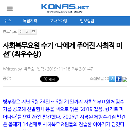
뉴스
특집기획
코나스마당
안보칼럼
안보뉴스
사회복무요원 수기 ʻ나에게 주어진 사회적 미
션ʼ(최우수상)
Written by.
박주승
입력 : 2019-11-18 오후 2:01:47
공유:
소셜댓글
: 0
병무청은 지난 5월 24일∼ 6월 21일까지 사회복무요원 체험수
기를 공모해 선발된 내용을 책으로 엮은 '2019 젊음, 향기로 피
어나다'를 9월 26일 발간했다. 2006년 시작된 체험수기집 발간
은 올해가 14번째로 사회복무요원들의 진솔한 이야기가 담겼다.