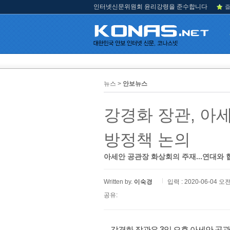
인터넷신문위원회 윤리강령을 준수합니다
즐
뉴스 >
안보뉴스
강경화 장관, 아
방정책 논의
아세안 공관장 화상회의 주재...연대와
Written by.
이숙경
입력 : 2020-06-04 오전
공유:
강경화 장관은 3일 오후 아세안 공관