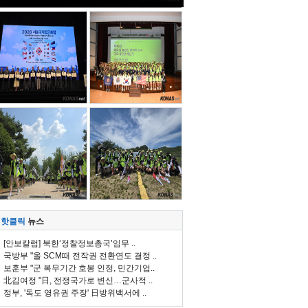
핫클릭
뉴스
[안보칼럼] 북한‘정찰정보총국’임무 ..
국방부 "올 SCM때 전작권 전환연도 결정 ..
보훈부 "군 복무기간 호봉 인정, 민간기업..
北김여정 "日, 전쟁국가로 변신…군사적 ..
정부, '독도 영유권 주장' 日방위백서에 ..