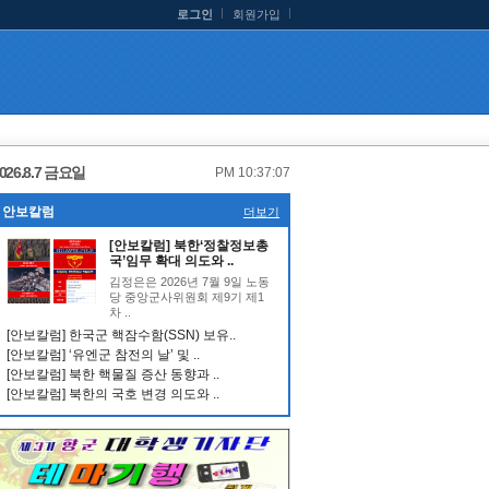
로그인
회원가입
026.8.7 금요일
PM 10:37:08
안보칼럼
더보기
[안보칼럼] 북한‘정찰정보총
국’임무 확대 의도와 ..
김정은은 2026년 7월 9일 노동
당 중앙군사위원회 제9기 제1
차 ..
[안보칼럼] 한국군 핵잠수함(SSN) 보유..
[안보칼럼] ‘유엔군 참전의 날’ 및 ..
[안보칼럼] 북한 핵물질 증산 동향과 ..
[안보칼럼] 북한의 국호 변경 의도와 ..