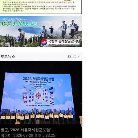
포토뉴스
향군, '2026 서울국제향군포럼' ..
박현미 2026-07-28 오후 5:33:25