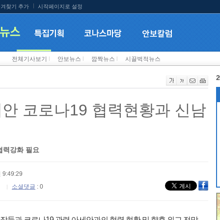
겨찾기 추가
시작페이지로 설정
전체기사보기
l
안보뉴스
l
깜짝뉴스
l
시끌벅적뉴스
2
세안 코로나19 협력현황과 신남
 협력강화 필요
 9:49:29
소셜댓글
: 0
장들과 코로나19 관련 아세안과의 협력 현황 및 향후 외교 전망,