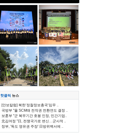
핫클릭
뉴스
[안보칼럼] 북한‘정찰정보총국’임무 ..
국방부 "올 SCM때 전작권 전환연도 결정 ..
보훈부 "군 복무기간 호봉 인정, 민간기업..
北김여정 "日, 전쟁국가로 변신…군사적 ..
정부, '독도 영유권 주장' 日방위백서에 ..