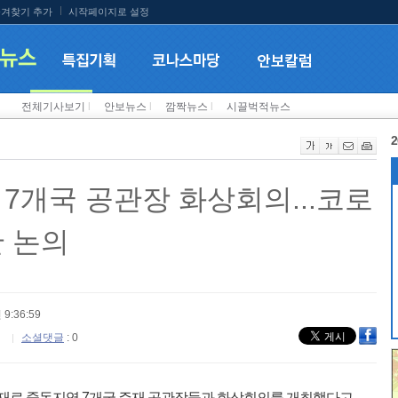
겨찾기 추가
시작페이지로 설정
전체기사보기
l
안보뉴스
l
깜짝뉴스
l
시끌벅적뉴스
2
 7개국 공관장 화상회의...코로
안 논의
 9:36:59
소셜댓글
: 0
 주재로 중동지역 7개국 주재 공관장들과 화상회의를 개최했다고