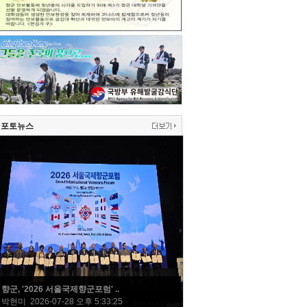
포토뉴스
향군, '2026 서울국제향군포럼' ..
박현미 2026-07-28 오후 5:33:25