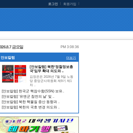
로그인
회원가입
026.8.7 금요일
PM 3:08:37
안보칼럼
더보기
[안보칼럼] 북한‘정찰정보총
국’임무 확대 의도와 ..
김정은은 2026년 7월 9일 노동
당 중앙군사위원회 제9기 제1
차 ..
[안보칼럼] 한국군 핵잠수함(SSN) 보유..
[안보칼럼] ‘유엔군 참전의 날’ 및 ..
[안보칼럼] 북한 핵물질 증산 동향과 ..
[안보칼럼] 북한의 국호 변경 의도와 ..