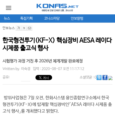
뉴스
특집기획
코나스마당
안보칼럼
안보뉴스
한국형전투기(KF-X) 핵심장비 AESA 레이다
시제품 출고식 행사
시헙평가 과정 거친 후 2026년 체계개발 완료예정
Written by.
이숙경
입력 : 2020-08-07 오전 11:17:12
공유:
소셜댓글
: 0
방위사업청은 7일 오전, 한화시스템 용인종합연구소에서 한국
형전투기(KF-X)에 탑재할 핵심장비인「AESA 레이다 시제품 출
고식 행사」를 개최했다고 밝혔다.