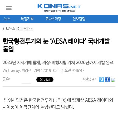
뉴스
특집기획
코나스마당
안보칼럼
안보뉴스
한국형전투기의 눈 ‘AESA 레이다’ 국내개발
돌입
2023년 시제기에 탑재, 지상·비행시험 거쳐 2026년까지 개발 완료
Written by.
최경선
입력 : 2019-05-31 오전 9:46:47
공유:
소셜댓글
: 1
방위사업청은 한국형전투기(KF-X)에 탑재할 AESA 레이다의
시제품이 제작단계에 돌입한다고 밝혔다.