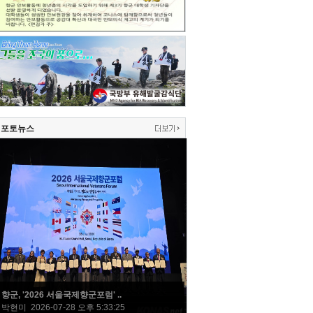
포토뉴스
향군, '2026 서울국제향군포럼' ..
박현미 2026-07-28 오후 5:33:25