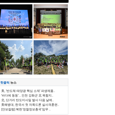
핫클릭
뉴스
美, '반도체·태양광 핵심 소재' 파생제품..
'바다에 둥둥'…인천 강화군 北 목함지..
北, 단거리 탄도미사일 발사 다음 날에..
美해병대, 한국서 첫 자폭드론 실사격훈련..
[안보칼럼] 북한‘정찰정보총국’임무 ..