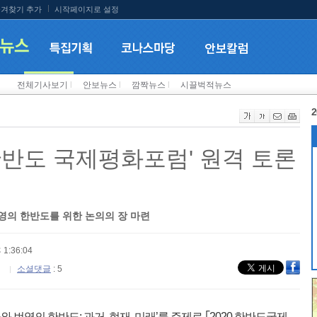
겨찾기 추가
시작페이지로 설정
전체기사보기
l
안보뉴스
l
깜짝뉴스
l
시끌벅적뉴스
2
'한반도 국제평화포럼' 원격 토론
 번영의 한반도를 위한 논의의 장 마련
 1:36:04
소셜댓글
: 5
 번영의 한반도: 과거, 현재, 미래’를 주제로 ｢2020 한반도국제