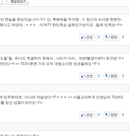
단 한놈을 못보앗습니다~!!ㅎ 단, 후배애들 두어명...ㅎ 정신과 의사분 한분만...
다고 하던데...ㅎㅎㅎ ...이게?? 한민족성 실체인가보지요...들쥐-민족성~!!ㅎ
0
0
역도들"을...하나도 척결하지 못해서...나라가 이리... 개판/빨갱이판이 된것임~!!ㅎ
단다~!! == "DJ이후엔 거의 모두 대동소이한 정권들에요~!!"ㅎ
0
0
든게 민주화되면...이나라 작살낸다~!!"ㅎㅎㅎ == 서울교대부국 선생님의 70년대
대를 앞선-성찰이셧어요~!!ㅎ
0
0