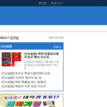
로그인
회원가입
026.8.7 금요일
AM 4:02:50
안보칼럼
더보기
[안보칼럼] 북한‘정찰정보총
국’임무 확대 의도와 ..
김정은은 2026년 7월 9일 노동
당 중앙군사위원회 제9기 제1
차 ..
[안보칼럼] 한국군 핵잠수함(SSN) 보유..
[안보칼럼] ‘유엔군 참전의 날’ 및 ..
[안보칼럼] 북한 핵물질 증산 동향과 ..
[안보칼럼] 북한의 국호 변경 의도와 ..