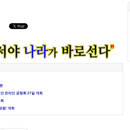
견
문
안 온라인 공청회 27일 개최
개최
포럼’ 개최