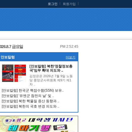
로그인
회원가입
026.8.7 금요일
PM 2:52:46
안보칼럼
더보기
[안보칼럼] 북한‘정찰정보총
국’임무 확대 의도와 ..
김정은은 2026년 7월 9일 노동
당 중앙군사위원회 제9기 제1
차 ..
[안보칼럼] 한국군 핵잠수함(SSN) 보유..
[안보칼럼] ‘유엔군 참전의 날’ 및 ..
[안보칼럼] 북한 핵물질 증산 동향과 ..
[안보칼럼] 북한의 국호 변경 의도와 ..