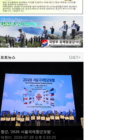
포토뉴스
향군, '2026 서울국제향군포럼' ..
박현미 2026-07-28 오후 5:33:25