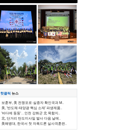
핫클릭
뉴스
보훈부, 美 전쟁포로·실종자 확인국과 M..
美, '반도체·태양광 핵심 소재' 파생제품..
'바다에 둥둥'…인천 강화군 北 목함지..
北, 단거리 탄도미사일 발사 다음 날에..
美해병대, 한국서 첫 자폭드론 실사격훈련..