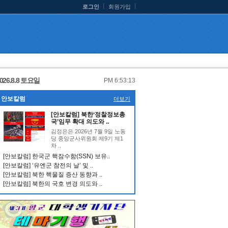
로그인
회원가입
026.8.8 토요일
PM 6:53:14
안보칼럼
더보기
[안보칼럼] 북한‘정찰정보총
국’임무 확대 의도와 ..
김정은은 2026년 7월 9일 노동
당 중앙군사위원회 제9기 제1
차 ..
[안보칼럼] 한국군 핵잠수함(SSN) 보유..
[안보칼럼] ‘유엔군 참전의 날’ 및 ..
[안보칼럼] 북한 핵물질 증산 동향과 ..
[안보칼럼] 북한의 국호 변경 의도와 ..