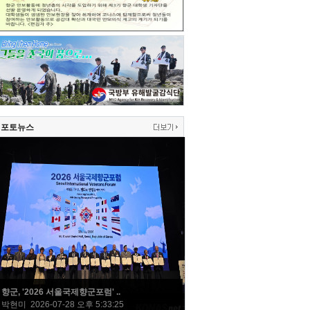
포토뉴스
향군, '2026 서울국제향군포럼' ..
박현미 2026-07-28 오후 5:33:25