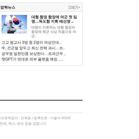
깜짝뉴스
대형 함정 함장에 여군 첫 임
명…독도함 지휘 배선영 ..
대령이 지휘하는 대형 함정의
함장에 해군 사상 처음으로 여
군..
고교 평교사 3명 중 2명이 여성인데..
中, 건군절 앞두고 최신 전력 과시…쓰..
공무원 일한만큼 보상한다…초과근무 ..
챗GPT가 멋대로 외부 플랫폼 해킹…..
소년보호책임자 : 전복동 / 등록번호 : 서울아 00102
단 전재, 복사, 배포 등을 금합니다.