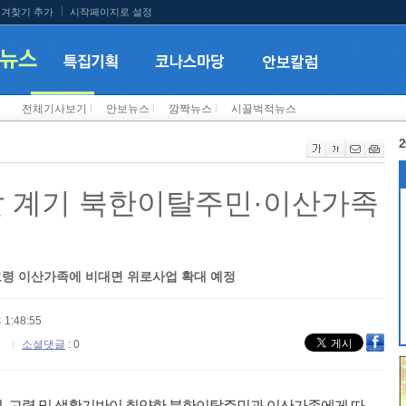
겨찾기 추가
시작페이지로 설정
전체기사보기
l
안보뉴스
l
깜짝뉴스
l
시끌벅적뉴스
2
달 계기 북한이탈주민·이산가족
고령 이산가족에 비대면 위로사업 확대 예정
 1:48:55
소셜댓글
: 0
하여, 고령 및 생활기반이 취약한 북한이탈주민과 이산가족에게 따