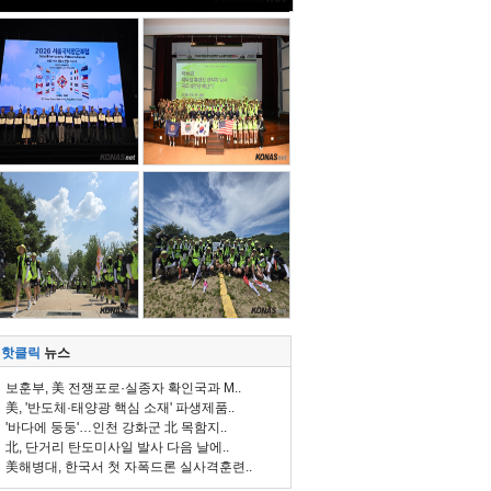
핫클릭
뉴스
보훈부, 美 전쟁포로·실종자 확인국과 M..
美, '반도체·태양광 핵심 소재' 파생제품..
'바다에 둥둥'…인천 강화군 北 목함지..
北, 단거리 탄도미사일 발사 다음 날에..
美해병대, 한국서 첫 자폭드론 실사격훈련..