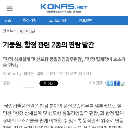
뉴스
특집기획
코나스마당
안보칼럼
안보뉴스
기품원, 함정 관련 2종의 편람 발간
『함정 상세설계 및 선도함 품질경영업무편람』,『함정 탑재장비 요소기
술 편람』
Written by.
최경선
입력 : 2021-12-03 오후 4:01:41
공유:
소셜댓글
: 0
국방기술품질원은 함정 분야의 품질보증업무를 세부적으로 설
명한 『함정 상세설계 및 선도함 품질경영업무 편람』과 함정 탑재
장비의 요소기술을 쉽게 이해할 수 있도록 동작원리 위주로 연동