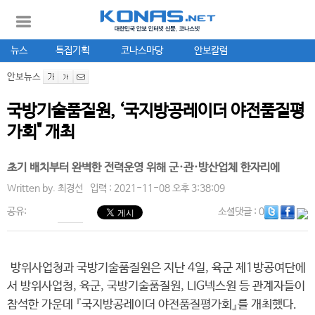
뉴스
특집기획
코나스마당
안보칼럼
안보뉴스
국방기술품질원, ‘국지방공레이더 야전품질평
가회" 개최
초기 배치부터 완벽한 전력운영 위해 군·관·방산업체 한자리에
Written by.
최경선
입력 : 2021-11-08 오후 3:38:09
공유:
소셜댓글
: 0
방위사업청과 국방기술품질원은 지난 4일, 육군 제1방공여단에
서 방위사업청, 육군, 국방기술품질원, LIG넥스원 등 관계자들이
참석한 가운데 『국지방공레이더 야전품질평가회』를 개최했다.