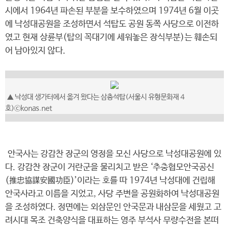
시에서 1964년 파손된 부분을 보수하였으며 1974년 6월 이곳
에 낙성대공원을 조성하면서 석탑도 공원 동쪽 사당으로 이전하
였고 현재 상륜부(탑의 꼭대기에 세워놓은 장식부분)는 훼손되
어 남아있지 않다.
▲ 낙성대 생가터에서 옮겨 왔다는 삼층석탑(서울시 유형문화재 4
호)ⓒkonas.net
안국사는 강감찬 장군의 영정을 모신 사당으로 낙성대공원에 있
다. 강감찬 장군이 거란군을 물리치고 받은 ‘추충협모안국공신
(推忠協謀安國功臣)’이라는 호를 따 1974년 낙성대에 건립해
안국사라고 이름을 지었고, 사당 주변을 공원화하여 낙성대공원
을 조성하였다. 정면에는 외삼문인 안국문과 내삼문을 세웠고 고
려시대 목조 건축양식을 대표하는 영주 부석사 무량수전을 본떠