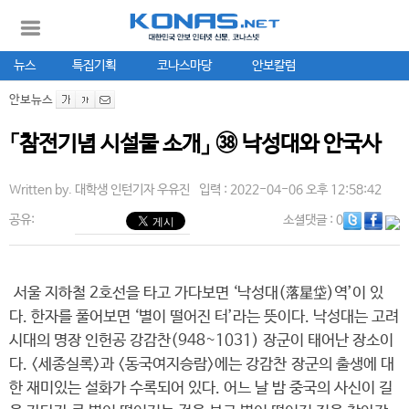
뉴스
특집기획
코나스마당
안보칼럼
안보뉴스
「참전기념 시설물 소개」 ㊳ 낙성대와 안국사
Written by.
대학생 인턴기자 우유진
입력 : 2022-04-06 오후 12:58:42
공유:
소셜댓글
: 0
서울 지하철 2호선을 타고 가다보면 ‘낙성대(落星垈)역’이 있
다. 한자를 풀어보면 ‘별이 떨어진 터’라는 뜻이다. 낙성대는 고려
시대의 명장 인헌공 강감찬(948~1031) 장군이 태어난 장소이
다. <세종실록>과 <동국여지승람>에는 강감찬 장군의 출생에 대
한 재미있는 설화가 수록되어 있다. 어느 날 밤 중국의 사신이 길