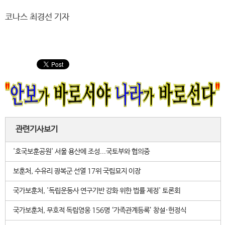
코나스 최경선 기자
관련기사보기
'호국보훈공원' 서울 용산에 조성...국토부와 협의중
보훈처, 수유리 광복군 선열 17위 국립묘지 이장
국가보훈처, '독립운동사 연구기반 강화 위한 법률 제정' 토론회
국가보훈처, 무호적 독립영웅 156명 ‘가족관계등록’ 창설·헌정식