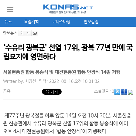
뉴스
특집기획
코나스마당
안보칼럼
안보뉴스
‘수유리 광복군’ 선열 17위, 광복 77년 만에 국
립묘지에 영면하다
서울현충원 합동 봉송식 및 대전현충원 합동 안장식 14일 거행
Written by.
최경선
입력 : 2022-08-16 오전 10:01:32
공유:
소셜댓글
: 0
제77주년 광복절을 하루 앞둔 14일 오전 10시 30분, 서울현충
원 현충관에서 수유리 광복군 선열 17위의 합동 봉송식에 이어
오후 4시 대전현충원에서 ‘합동 안장식’이 거행됐다.