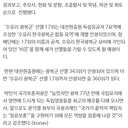
경과보고, 추모사, 헌화 및 분향, 조총발사 및 묵념, 하관 및 취토
순으로 진행됐다.
‘수유리 광복군’ 선열 17위는 대전현충원 독립유공자 7묘역에
조성한 ‘수유리 한국광복군 합동 묘역’에 개별 안장되었으며, 참
배단에는 17위의 이름과 공적, 수유리 한국광복군 묘비에 각인되
어 있던 ‘비문’을 함께 새겨 선열들을 기릴 수 있도록 할 예정이
다.
한편 대전현충원에는 광복군 선열 343위가 안장되어 있으며 이
번 ‘수유리 광복군’ 선열 17위까지 안장되면 총 360위가 된다.
박민식 국가보훈처장은 “늦었지만 광복 77년 만에 국립묘지에
서 영면에 드시게 되는 독립영웅들을 최고의 예우를 다해 모시면
서, 앞으로도 윤석열 정부의 국정과제인 “국가가 끝까지 책임지
는 ‘일류보훈’”을 구현하기 위해 모든 역량을 집중해 나갈 것”이
라고 강조했다.(konas)