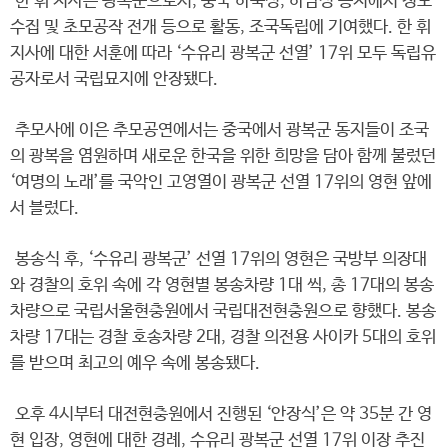
한 휘 지사는 광복군으로서, 중국 하북성, 하남성 등지에서 정보
수집 및 초모공작 전개 등으로 활동, 조국독립에 기여했다. 한 휘
지사에 대한 서훈에 따라 ‘수유리 광복군 선열’ 17위 모두 독립유
공자로서 국립묘지에 안장됐다.
추모사에 이은 추모공연에서는 중국에서 광복군 동지들이 조국
의 광복을 염원하며 새로운 한국을 위한 희망을 담아 함께 불렀던
‘여명의 노래’를 국악인 고영열이 광복군 선열 17위의 영현 앞에
서 블렀다.
봉송식 후, ‘수유리 광복군’ 선열 17위의 영현은 국방부 의장대
와 경찰의 호위 속에 각 영현별 봉송차량 1대 씩, 총 17대의 봉송
차량으로 국립서울현충원에서 국립대전현충원으로 향했다. 봉송
차량 17대는 경찰 호송차량 2대, 경찰 의전용 사이카 5대의 호위
를 받으며 최고의 예우 속에 봉송됐다.
오후 4시부터 대전현충원에서 진행된 ‘안장식’은 약 35분 간 영
현 입장, 영현에 대한 경례, 수유리 광복군 선열 17위 이장 추진