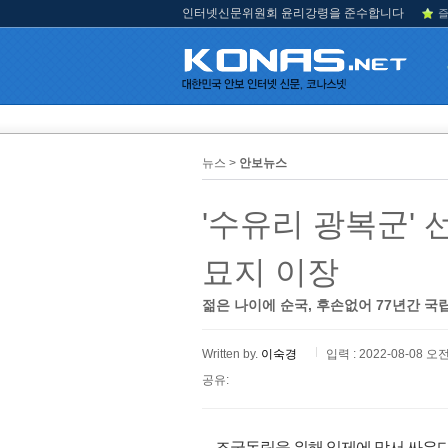
인터넷신문위원회 윤리강령을 준수합니다
즐
뉴스 >
안보뉴스
'수유리 광복군' 
묘지 이장
젊은 나이에 순국, 후손없어 77년간 
Written by.
이숙경
입력 : 2022-08-08 오전
공유:
조국독립을 위해 일제에 맞서 싸우다 