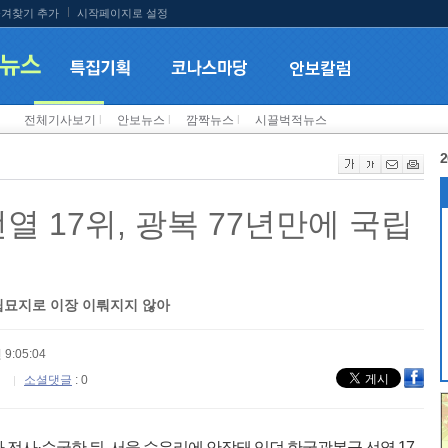
겨찾기 추가
시작페이지로 설정
전체기사보기
l
안보뉴스
l
깜짝뉴스
l
시끌벅적뉴스
2
선열 17위, 광복 77년만에 국립
국립묘지로 이장 이뤄지지 않아
 9:05:04
소셜댓글
: 0
전사·순국한 뒤, 서울 수유리에 안장돼 있던 한국광복군 선열 17