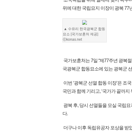
위에 대한 국립묘지 이장이 광복 77
▲ 수유리 한국광복군 합동
묘소 [국가보훈처 제공]
ⓒkonas.net
국가보훈처는 7일 “제77주년 광복절
국광복군 합동묘소에 있는 광복군 선
이번 ‘광복군 선열 합동 이장’은 조
국민과 함께 기리고, ‘국가가 끝까지
광복 후, 당시 선열들을 모실 국립
다.
더구나 이후 독립유공자 포상을 받았지