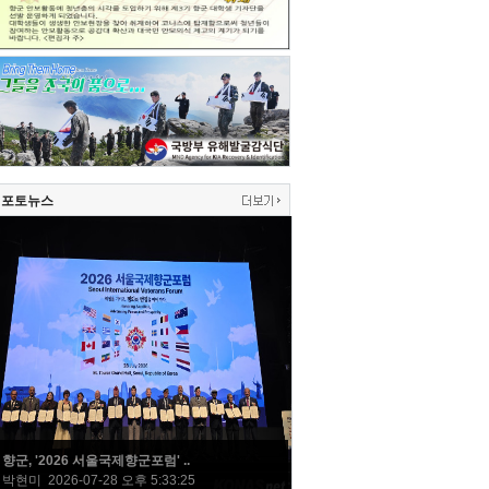
포토뉴스
향군, '2026 서울국제향군포럼' ..
박현미 2026-07-28 오후 5:33:25