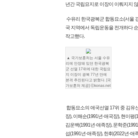
년간 국립묘지로 이장이 이뤄지지 않
수유리 한국광복군 합동묘소(서울 강북구
국 지역에서 독립운동을 전개하다 순국(
작고했다.
▲ 국가보훈처는 서울 수유
리에 안장돼 있던 한국광복
군 선열 17위에 대한 국립묘
지 이장이 광복 77년 만에
본격 추진된다고 밝혔다. [국
가보훈처 제공] ⓒkonas.net
합동묘소의 애국선열 17위 중 김유신(1
장), 이해순(1991년·애국장), 현이평(
김운백(1991년·애족장), 문학준(199
섭(1991년·애족장), 한휘(2022년·애