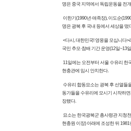
명은 중국 지역에서 독립운동을 전개
이한기(1990년·애족장), 이도순(199
명은 광복 후 국내 등에서 세상을 떴다
<다시, 대한민국! 영웅을 모십니다>
국민 추모·참배 기간 운영(12일~13
11일에는 오전부터 서울 수유리 한
현충관에 임시 안치한다.
수유리 합동묘소는 광복 후 선열들을
동가들을 수유리에 모시기 시작하면서 
장됐다.
묘소는 한국광복군 총사령관 지청천 장군
현충원 이장) 아래에 조성한 뒤 19