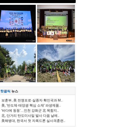
핫클릭
뉴스
보훈부, 美 전쟁포로·실종자 확인국과 M..
美, '반도체·태양광 핵심 소재' 파생제품..
'바다에 둥둥'…인천 강화군 北 목함지..
北, 단거리 탄도미사일 발사 다음 날에..
美해병대, 한국서 첫 자폭드론 실사격훈련..