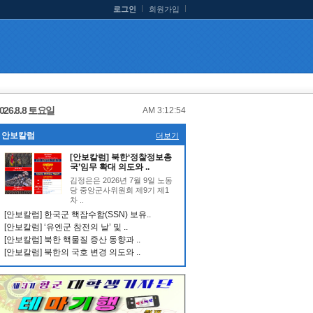
로그인
회원가입
026.8.8 토요일
AM 3:12:55
안보칼럼
더보기
[안보칼럼] 북한‘정찰정보총
국’임무 확대 의도와 ..
김정은은 2026년 7월 9일 노동
당 중앙군사위원회 제9기 제1
차 ..
[안보칼럼] 한국군 핵잠수함(SSN) 보유..
[안보칼럼] ‘유엔군 참전의 날’ 및 ..
[안보칼럼] 북한 핵물질 증산 동향과 ..
[안보칼럼] 북한의 국호 변경 의도와 ..