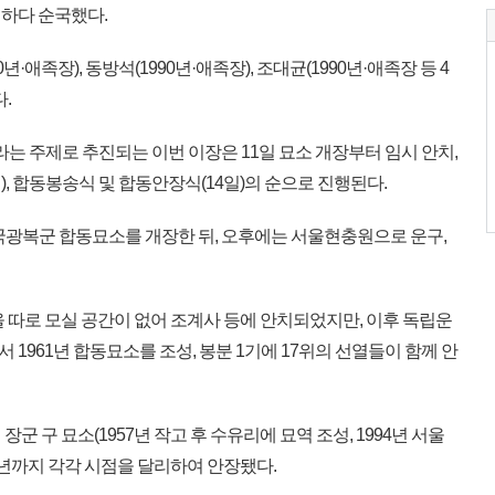
하다 순국했다.
0년·애족장), 동방석(1990년·애족장), 조대균(1990년·애족장 등 4
.
라는 주제로 추진되는 이번 이장은 11일 묘소 개장부터 임시 안치,
일), 합동봉송식 및 합동안장식(14일)의 순으로 진행된다.
국광복군 합동묘소를 개장한 뒤, 오후에는 서울현충원으로 운구,
 따로 모실 공간이 없어 조계사 등에 안치되었지만, 이후 독립운
1961년 합동묘소를 조성, 봉분 1기에 17위의 선열들이 함께 안
 구 묘소(1957년 작고 후 수유리에 묘역 조성, 1994년 서울
81년까지 각각 시점을 달리하여 안장됐다.