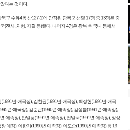
았다는 것이다.
 수유4동 산127-1)에 안장된 광복군 선열 17명 중 13명은 중
전사, 처형, 자결 등)했다. 나머지 4명은 광복 후 국내 등에서
991년·애국장), 김찬원(1991년·애국장), 백정현(1991년·애국
1995년·애국장), 김순근(1990년·애족장), 김성률(1991년·애족장),
1년·애족장), 안일용(1991년·애족장), 전일묵(1991년·애족장), 정상
족장 예정), 이한기(1990년·애족장), 이도순(1990년·애족장) 등 13