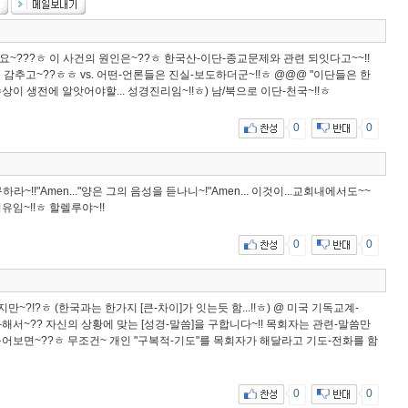
요~???ㅎ 이 사건의 원인은~??ㅎ 한국산-이단-종교문제와 관련 되잇다고~~!!
을 감추고~??ㅎㅎ vs. 어떤-언론들은 진실-보도하더군~!!ㅎ @@@ "이단들은 한
수상이 생전에 알앗어야할... 성경진리임~!!ㅎ) 남/북으로 이단-천국~!!ㅎ
0
0
~!!"Amen..."양은 그의 음성을 듣나니~!"Amen... 이것이...교회내에서도~~
유임~!!ㅎ 할렐루야~!!
0
0
~?!?ㅎ (한국과는 한가지 [큰-차이]가 잇는듯 함...!!ㅎ) @ 미국 기독교계-
전화해서~?? 자신의 상황에 맞는 [성경-말씀]을 구합니다~!! 목회자는 관련-말씀만
io를 들어보면~??ㅎ 무조건~ 개인 "구복적-기도"를 목회자가 해달라고 기도-전화를 함
0
0