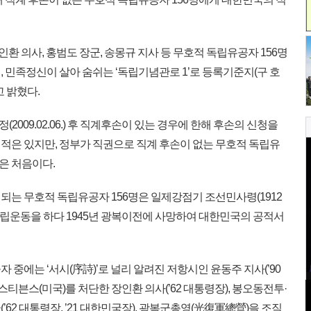
인환 의사, 홍범도 장군, 송몽규 지사 등 무호적 독립유공자 156명
 민족정신이 살아 숨쉬는 ‘독립기념관로 1’로 등록기준지(구 호
 밝혔다.
009.02.06.) 후 직계후손이 있는 경우에 한해 후손의 신청을
적은 있지만, 정부가 직권으로 직계 후손이 없는 무호적 독립유
은 처음이다.
는 무호적 독립유공자 156명은 일제강점기 조선민사령(1912
 독립운동을 하다 1945년 광복이전에 사망하여 대한민국의 공적서
중에는 ‘서시(序詩)’로 널리 알려진 저항시인 윤동주 지사(’90
스티븐스(미국)를 처단한 장인환 의사(’62 대통령장), 봉오동전투·
62 대통령장, ’21 대한민국장), 광복군총영(光復軍總營)을 조직