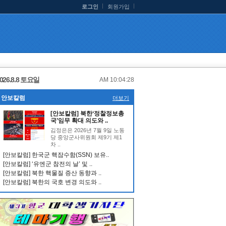
로그인
회원가입
026.8.8 토요일
AM 10:04:29
안보칼럼
더보기
[안보칼럼] 북한‘정찰정보총
국’임무 확대 의도와 ..
김정은은 2026년 7월 9일 노동
당 중앙군사위원회 제9기 제1
차 ..
[안보칼럼] 한국군 핵잠수함(SSN) 보유..
[안보칼럼] ‘유엔군 참전의 날’ 및 ..
[안보칼럼] 북한 핵물질 증산 동향과 ..
[안보칼럼] 북한의 국호 변경 의도와 ..