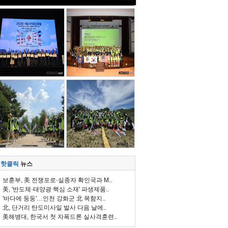
핫클릭
뉴스
보훈부, 美 전쟁포로·실종자 확인국과 M..
美, '반도체·태양광 핵심 소재' 파생제품..
'바다에 둥둥'…인천 강화군 北 목함지..
北, 단거리 탄도미사일 발사 다음 날에..
美해병대, 한국서 첫 자폭드론 실사격훈련..