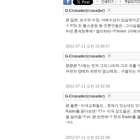
G-Crusader(crusader)
@ 일본, 보수의 수장, 아베수상이 암살됫더군
ㅎ P.S) 조-벨스옹등 몇-언론인들은...그사실
두번 훈계한후에~ 멀리하라~!!"Amen. (아베
2022-07-11 오전 10:38:57
G-Crusader(crusader)
@@@ "너희는 먼저 그의 나라와 그의 의를 구하라
우편의 양떼와 좌편의 염소떼로... 구별되는 이
2022-07-11 오전 10:32:56
G-Crusader(crusader)
@ 물론~ 미국교회들도... 문제가 잇는데도 잇지만
Radio를 듣다보면~??ㅎ 미국 성도들은...
을 알려줌~!! vs. @ 반면에~? 한국 Rad
~!!ㅎ
2022-07-11 오전 10:31:08