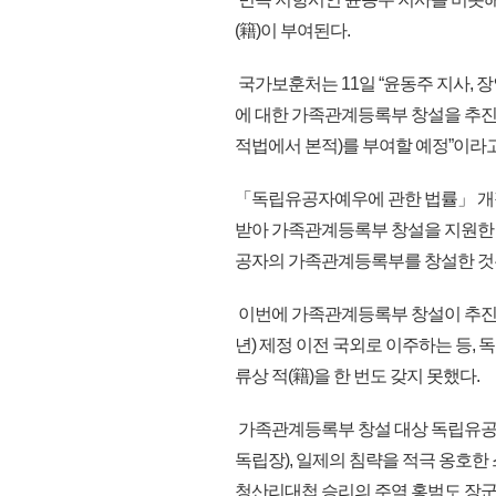
(籍)이 부여된다.
국가보훈처는 11일 “윤동주 지사, 장
에 대한 가족관계등록부 창설을 추진,
적법에서 본적)를 부여할 예정”이라고
「독립유공자예우에 관한 법률」 개정(2
받아 가족관계등록부 창설을 지원한 
공자의 가족관계등록부를 창설한 것
이번에 가족관계등록부 창설이 추진되
년) 제정 이전 국외로 이주하는 등,
류상 적(籍)을 한 번도 갖지 못했다.
가족관계등록부 창설 대상 독립유공자 
독립장), 일제의 침략을 적극 옹호한 
청산리대첩 승리의 주역 홍범도 장군(’