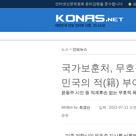
인터넷신문위원회 윤리강령을 준수합니다
즐
뉴스 >
안보뉴스
국가보훈처, 무호
민국의 적(籍) 부
윤동주 시인 등 직계후손 없는 무호적 
Written by.
최경선
입력 : 2022-07-11 오전
공유:
민족 저항시인 윤동주 지사를 비롯해