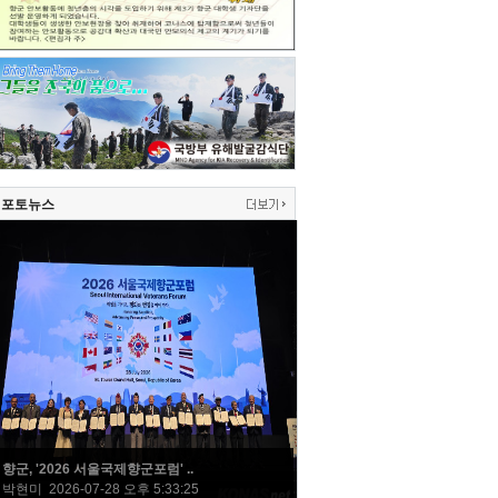
포토뉴스
향군, '2026 서울국제향군포럼' ..
박현미 2026-07-28 오후 5:33:25