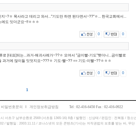
?ㅎ 목사라고 데리고 와서..."기도만 하면 된다면서~??"ㅎ... 한국교회에서...
스에도 잇더군요~!!ㅎㅎㅎ
0
0
런 류로 [대표]되는...과거-해괴사례가~??ㅎ 모여서 "금이빨-기도"햇더니...금이빨로
과거에 많이들 잇엇지요~???ㅎ 기도-빨~?? == 기도-이빨~??ㅎㅎㅎ
0
0
1
비밀번호문의
l
개인정보취급방침
Tel : 02-416-6450 Fax : 02-416-0922
서울시 서초구 남부순환로 2569 (서초동 1365-16) 8층 / 발행인 : 신상태 / 편집인 : 전복동 / 청
11.02 / 발행일 : 2003.11.11 / 코나스넷의 모든 콘텐츠(기사)는 저작권법의 보호를 받는 바, 무