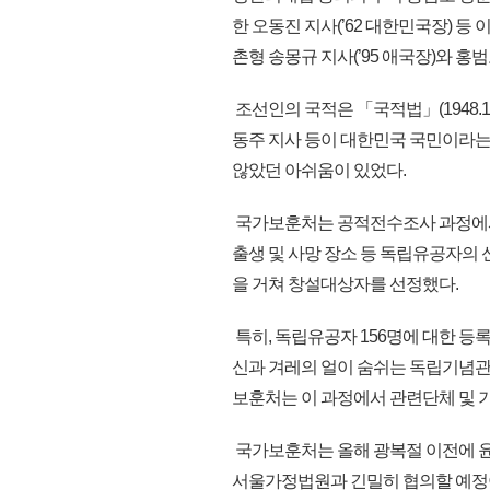
한 오동진 지사(’62 대한민국장) 
촌형 송몽규 지사(’95 애국장)와 홍범
조선인의 국적은 「국적법」(1948.1
동주 지사 등이 대한민국 국민이라는
않았던 아쉬움이 있었다.
국가보훈처는 공적전수조사 과정에서 
출생 및 사망 장소 등 독립유공자의
을 거쳐 창설대상자를 선정했다.
특히, 독립유공자 156명에 대한 
신과 겨레의 얼이 숨쉬는 독립기념관(
보훈처는 이 과정에서 관련단체 및 
국가보훈처는 올해 광복절 이전에 윤
서울가정법원과 긴밀히 협의할 예정