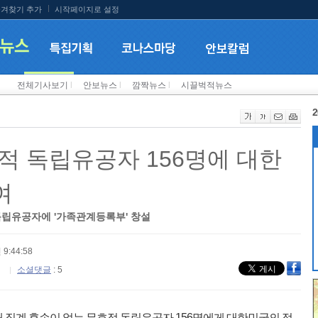
겨찾기 추가
시작페이지로 설정
전체기사보기
l
안보뉴스
l
깜짝뉴스
l
시끌벅적뉴스
2
적 독립유공자 156명에 대한
여
독립유공자에 '가족관계등록부' 창설
 9:44:58
소셜댓글
: 5
 직계 후손이 없는 무호적 독립유공자 156명에게 대한민국의 적