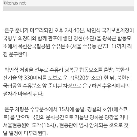
ⓒkonas.net
운구 준비가 마무리되면 오후 2시 40분, 박민식 국가보훈처장이
국방부 의장대와 함께 관포에 쌓인 영현(소관)을 광복군 합동묘
소에서 북한산국립공원 수유분소(서울 수유동 산73-1)까지 직
접 운구한다.
박민식 처장을 선두로 수유리 광복군 합동묘소를 출발, 북한산
산기슭 약 330미터를 도보로 운구(약20분 소요) 한 뒤, 북한산
국립공원 수유분소 앞 준비된 차량으로 운구하면 수유리에서의
절차가 마무리 된다.
운구 차량은 수유분소에서 15시에 출발, 경찰의 호위(에스코
트)를 받으며 국민의 문화공간으로 거듭난 광화문 광장을 지나
서울현충원에 도착(16시), 현충관에 임시 안치되는 것으로 첫
날 일정이 마무리된다.