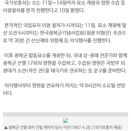
국가보훈처는 오는 11일∼14일까지 묘소 개장과 영현 수습 등
이장절차를 본격 진행한다고 10일 밝혔다.
본격적인 국립묘지 이장 절차가 시작되는 11일, 묘소 개장에 앞
선 오전 6시부터는 한국광복군기념사업회(회장 이형진) 주관으
로 약 30분 간 산신제와 위령제 등 의식행사를 진행한다.
이후 광복군 합동묘소를 개장한 뒤, 국내 상·장례 전문가와 함께
광복군 선열 17위의 영현을 수습하고, 수습된 영현은 국방부 의
장대가 소관(작은 관)을 태극기로 관포하는 등 운구를 준비한다.
의식행사부터 영현을 관포하기 까지는 약 8시간이 소요될 전망
이다.
▲ 광복군 선열 묘비 건립 제막식 당시 사진(1967.4.28.)[국가보훈처 제공]