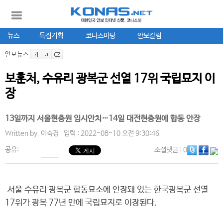
뉴스
특집기획
코나스마당
안보칼럼
안보뉴스
보훈처, 수유리 광복군 선열 17위 국립묘지 이
장
13일까지 서울현충원 임시안치…14일 대전현충원에 합동 안장
Written by.
이숙경
입력 : 2022-08-10 오전 9:30:46
공유:
소셜댓글
: 0
서울 수유리 광복군 합동묘소에 안장돼 있는 한국광복군 선열
17위가 광복 77년 만에 국립묘지로 이장된다.