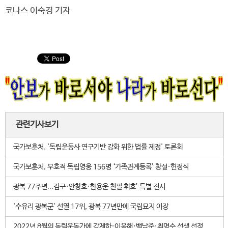
코나스 이숙경 기자
관련기사보기
국가보훈처, '독립운동사 연구기반 강화 위한 법률 제정' 토론회
국가보훈처, 무호적 독립영웅 156명 ‘가족관계등록’ 창설·헌정식
광복 77주년...김구·안창호·한용운 친필 휘호’ 특별 전시
'수유리 광복군' 선열 17위, 광복 77년만에 국립묘지 이장
2022년 8월의 독립운동가에 강제하·이웅해·백남준·최명수 선생 선정