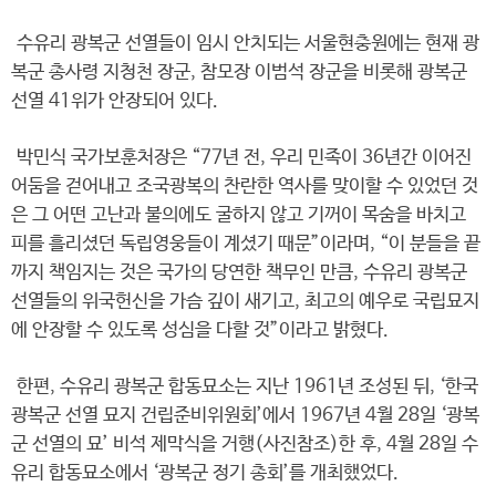
수유리 광복군 선열들이 임시 안치되는 서울현충원에는 현재 광
복군 총사령 지청천 장군, 참모장 이범석 장군을 비롯해 광복군
선열 41위가 안장되어 있다.
박민식 국가보훈처장은 “77년 전, 우리 민족이 36년간 이어진
어둠을 걷어내고 조국광복의 찬란한 역사를 맞이할 수 있었던 것
은 그 어떤 고난과 불의에도 굴하지 않고 기꺼이 목숨을 바치고
피를 흘리셨던 독립영웅들이 계셨기 때문”이라며, “이 분들을 끝
까지 책임지는 것은 국가의 당연한 책무인 만큼, 수유리 광복군
선열들의 위국헌신을 가슴 깊이 새기고, 최고의 예우로 국립묘지
에 안장할 수 있도록 성심을 다할 것”이라고 밝혔다.
한편, 수유리 광복군 합동묘소는 지난 1961년 조성된 뒤, ‘한국
광복군 선열 묘지 건립준비위원회’에서 1967년 4월 28일 ‘광복
군 선열의 묘’ 비석 제막식을 거행(사진참조)한 후, 4월 28일 수
유리 합동묘소에서 ‘광복군 정기 총회’를 개최했었다.