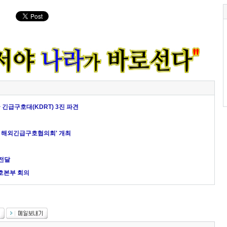
긴급구호대(KDRT) 3진 파견
동 해외긴급구호협의회' 개최
 전달
호본부 회의