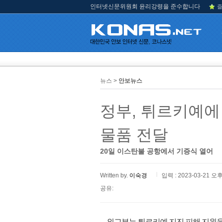
인터넷신문위원회 윤리강령을 준수합니다
즐
뉴스 >
안보뉴스
정부, 튀르키예에
물품 전달
20일 이스탄불 공항에서 기증식 열어
Written by.
이숙경
입력 : 2023-03-21 오후
공유:
외교부는 튀르키예 지진 피해 지원을