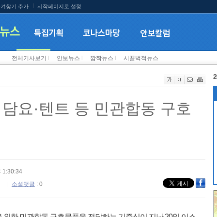
겨찾기 추가
시작페이지로 설정
전체기사보기
l
안보뉴스
l
깜짝뉴스
l
시끌벅적뉴스
2
 담요·텐트 등 민관합동 구호
 1:30:34
소셜댓글
: 0
 위한 민관합동 구호물품을 전달하는 기증식이 지난 20일 이스