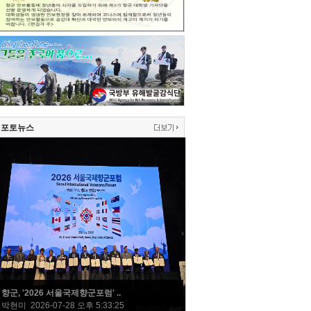
포토뉴스
향군, '2026 서울국제향군포럼' ..
박현미 2026-07-28 오후 5:33:25