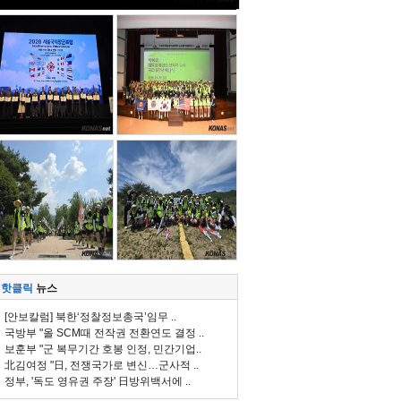
핫클릭
뉴스
[안보칼럼] 북한‘정찰정보총국’임무 ..
국방부 "올 SCM때 전작권 전환연도 결정 ..
보훈부 "군 복무기간 호봉 인정, 민간기업..
北김여정 "日, 전쟁국가로 변신…군사적 ..
정부, '독도 영유권 주장' 日방위백서에 ..