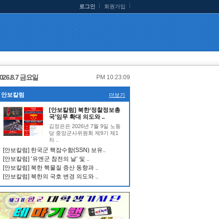
로그인
회원가입
026.8.7 금요일
PM 10:23:10
안보칼럼
더보기
[안보칼럼] 북한‘정찰정보총
국’임무 확대 의도와 ..
김정은은 2026년 7월 9일 노동
당 중앙군사위원회 제9기 제1
차 ..
[안보칼럼] 한국군 핵잠수함(SSN) 보유..
[안보칼럼] ‘유엔군 참전의 날’ 및 ..
[안보칼럼] 북한 핵물질 증산 동향과 ..
[안보칼럼] 북한의 국호 변경 의도와 ..