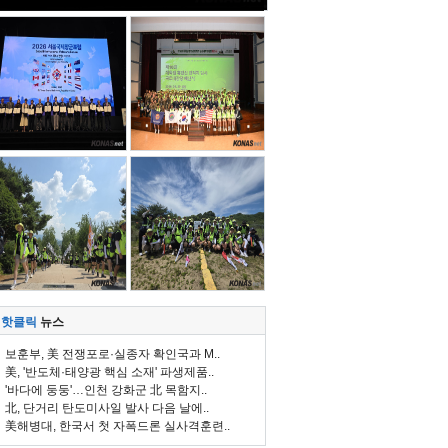
핫클릭
뉴스
보훈부, 美 전쟁포로·실종자 확인국과 M..
美, '반도체·태양광 핵심 소재' 파생제품..
'바다에 둥둥'…인천 강화군 北 목함지..
北, 단거리 탄도미사일 발사 다음 날에..
美해병대, 한국서 첫 자폭드론 실사격훈련..