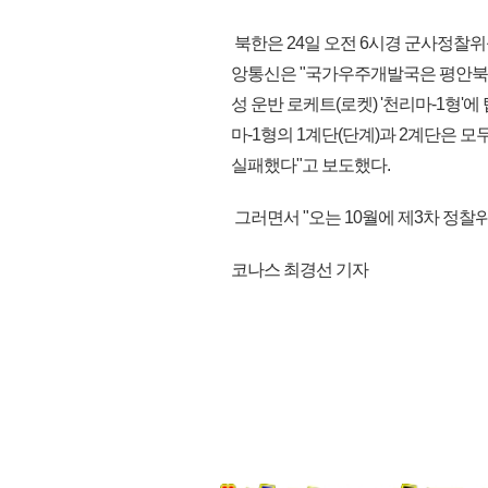
북한은 24일 오전 6시경 군사정찰
앙통신은 "국가우주개발국은 평안북도
성 운반 로케트(로켓) '천리마-1형
마-1형의 1계단(단계)과 2계단은 
실패했다"고 보도했다.
그러면서 "오는 10월에 제3차 정찰위
코나스 최경선 기자