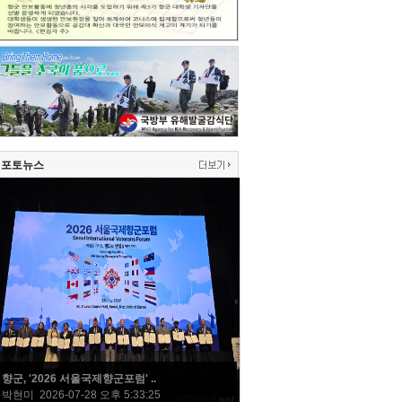
포토뉴스
향군, '2026 서울국제향군포럼' ..
박현미 2026-07-28 오후 5:33:25