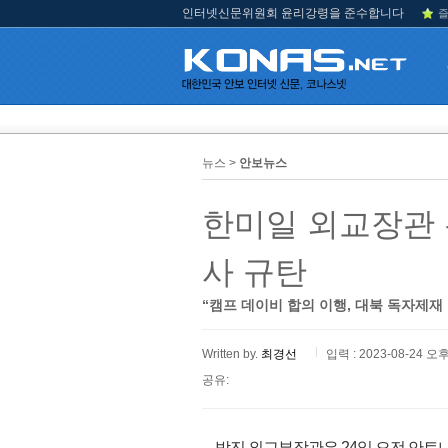
인터넷신문위원회 윤리강령을 준수합니다
즐
뉴스 >
안보뉴스
한미일 외교장관
사 규탄
“캠프 데이비 합의 이행, 대북 독자제재
Written by.
최경선
입력 : 2023-08-24 오후
공유:
박진 외교부장관은 24일 오전 안토니 블링