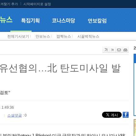
겨찾기 추가
시작페이지로 설정
전체기사보기
l
안보뉴스
l
깜짝뉴스
l
시끌벅적뉴스
2
 유선협의…北 탄도미사일 발
 검토”
 1:49:36
소셜댓글
: 0
컨(Antony J. Blinken) 미국 국무장관 및 하야시 요시마사(林