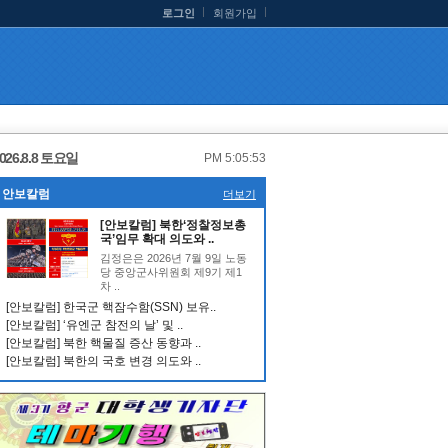
로그인
회원가입
026.8.8 토요일
PM 5:05:53
안보칼럼
더보기
[안보칼럼] 북한‘정찰정보총
국’임무 확대 의도와 ..
김정은은 2026년 7월 9일 노동
당 중앙군사위원회 제9기 제1
차 ..
[안보칼럼] 한국군 핵잠수함(SSN) 보유..
[안보칼럼] ‘유엔군 참전의 날’ 및 ..
[안보칼럼] 북한 핵물질 증산 동향과 ..
[안보칼럼] 북한의 국호 변경 의도와 ..