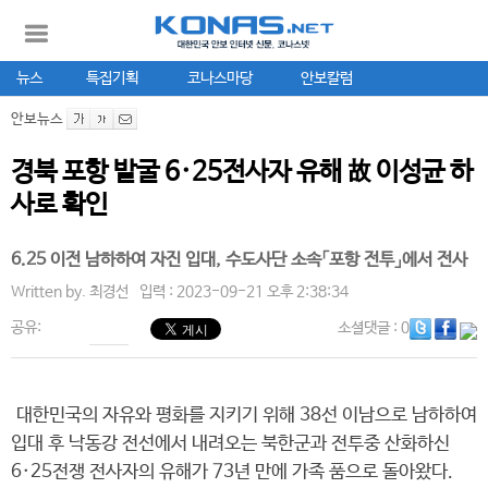
뉴스
특집기획
코나스마당
안보칼럼
안보뉴스
경북 포항 발굴 6·25전사자 유해 故 이성균 하
사로 확인
6.25 이전 남하하여 자진 입대, 수도사단 소속「포항 전투」에서 전사
Written by.
최경선
입력 : 2023-09-21 오후 2:38:34
공유:
소셜댓글
: 0
대한민국의 자유와 평화를 지키기 위해 38선 이남으로 남하하여
입대 후 낙동강 전선에서 내려오는 북한군과 전투중 산화하신
6·25전쟁 전사자의 유해가 73년 만에 가족 품으로 돌아왔다.