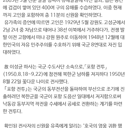
2005년 3월 전문 발굴 병력이 유해발굴에 나선 결과, 좁은 공간
에 겹겹이 쌓여 있던 400여 구의 유해를 수습하였다. 이중 현재
까지 고인을 포함하여 총 11분의 신원을 확인하였다.
유가족의 증언에 따르면 고인은 1929년 5월 강원도 고성군에서
2남 2녀 중 차남으로 태어나 38선 이북에서 거주하다가, 전쟁 발
발 이전 고향에서 떠나 강원 원주로 이동하여 1948년 12월에 대
한민국의 자유 민주주의를 수호하기 위해 국군 8연대로 자진 입
대하였다.
故 이성균 하사는 국군 수도사단 소속으로,「포항 전투」
(1950.8.18~9.22)에 참전해 북한군 남하를 저지하다 1950년
8월 22일 꽃다운 나이로 전사했다.
｢포항 전투｣는 국군의 동부전선을 돌파하여 부산으로 조기에 진
출하려던 북한군을 국군이 포항 도음산 일대에서 저지함으로써
낙동강 동부지역 작전을 수세에서 공세로 전환하는 계기를 마련
한 전투다.
확인된 전사자의 신원을 유족에게 알리는 ‘호국의 영웅 귀환 행