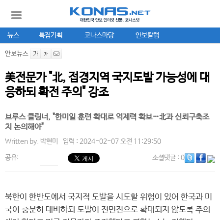
뉴스
특집기획
코나스마당
안보칼럼
안보뉴스
美전문가 "北, 접경지역 국지도발 가능성에 대
응하되 확전 주의" 강조
브루스 클링너, "한미일 훈련 확대로 억제력 확보…北과 신뢰구축조
치 논의해야"
Written by.
박현미
입력 : 2024-02-07 오전 11:29:50
공유:
소셜댓글
: 0
북한이 한반도에서 국지적 도발을 시도할 위험이 있어 한국과 미
국이 충분히 대비하되 도발이 전면전으로 확대되지 않도록 주의