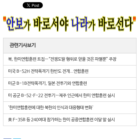
관련기사보기
북, 한미연합훈련 트집…“전쟁도발 행위로 얻을 것은 파멸뿐” 주장
미국 B-52H 전략폭격기 한반도 전개...연합훈련
미군 B-1B전략폭격기, 일본 전투기와 연합훈련
미 공군 B-52·F-22 전투기…제주 인근에서 한미 연합훈련 실시
'한미연합훈련에 대한 북한의 인식과 대응행태 변화'
美 F-35B 등 240여대 참가하는 한미 공중연합훈련 이달 말 실시