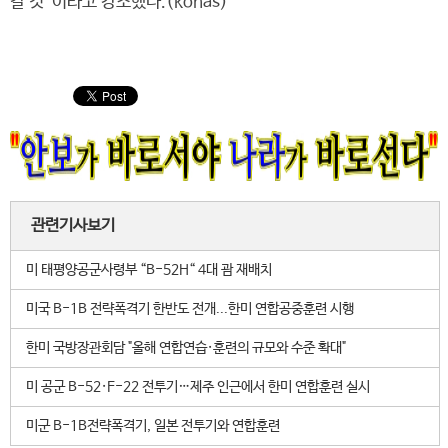
갈 것”이라고 강조했다.(konas)
관련기사보기
미 태평양공군사령부 “B-52H“ 4대 괌 재배치
미국 B-1B 전략폭격기 한반도 전개...한미 연합공중훈련 시행
한미 국방장관회담 "올해 연합연습·훈련의 규모와 수준 확대"
미 공군 B-52·F-22 전투기…제주 인근에서 한미 연합훈련 실시
미군 B-1B전략폭격기, 일본 전투기와 연합훈련