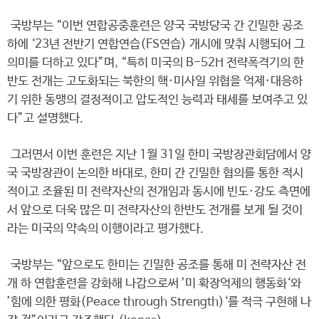
국방부는 “이번 연합공중훈련은 양국 국방당국 간 긴밀한 공조
하에 ‘23년 전반기 연합연습(FS연습) 개시에 맞춰 시행되어 그
의미를 더하고 있다”며, “특히 미국의 B-52H 전략폭격기의 한
반도 전개는 고도화되는 북한의 핵·미사일 위협을 억제·대응하
기 위한 동맹의 결정적이고 압도적인 능력과 태세를 보여주고 있
다”고 설명했다.
그러면서 이번 훈련은 지난 1월 31일 한미 국방장관회담에서 양
국 국방장관이 논의한 바대로, 한미 간 긴밀한 협의를 통한 적시
적이고 조율된 미 전략자산의 전개임과 동시에 빈도·강도 측면에
서 앞으로 더욱 많은 미 전략자산의 한반도 전개를 보게 될 것이
라는 미국의 약속의 이행이라고 평가했다.
국방부는 “앞으로도 한미는 긴밀한 공조를 통해 미 전략자산 전
개 하 연합훈련을 강화해 나감으로써 ’미 확장억제의 행동화‘와
’힘에 의한 평화(Peace through Strength)‘를 적극 구현해 나