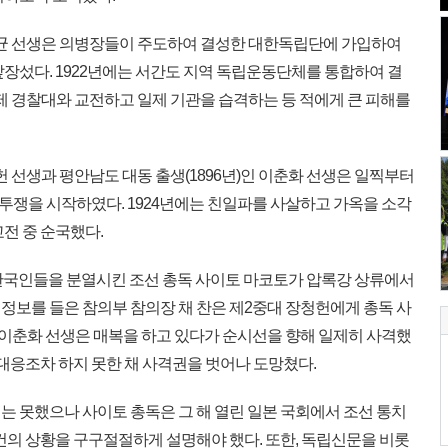
김창균 선생은 의병장들이 주도하여 결성한 대한독립단에 가입하여
앞장섰다. 1922년에는 서간도 지역 독립운동단체를 통합하여 결
일제 경찰대와 교전하고 일제 기관을 습격하는 등 적에게 큰 피해를
헌 선생과 평안남도 대동 출생(1896년)인 이춘화 선생은 일찍부터
쟁을 시작하였다. 1924년에는 친일파를 사살하고 가옥을 소각
전 중 순국했다.
치로 한국인들을 분열시킨 조선 총독 사이토 마코토가 압록강 상류에서
정보를 들은 참의부 참의장 채 찬은 제2중대 장청헌에게 총독 사
이춘화 선생은 매복을 하고 있다가 순시선을 향해 일제히 사격했
 대응조차 하지 못한 채 사격권을 벗어나 도망쳤다.
는 못했으나 사이토 총독은 그 해 열린 일본 국회에서 조선 통치
건의 상황을 구구절절하게 설명해야 했다. 또한, 독립신문을 비롯