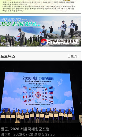
포토뉴스
향군, '2026 서울국제향군포럼' ..
박현미 2026-07-28 오후 5:33:25