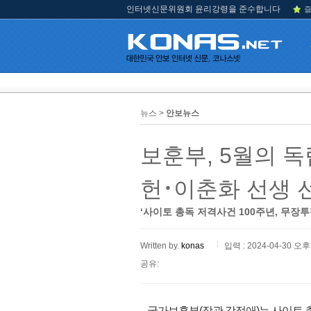
인터넷신문위원회 윤리강령을 준수합니다
즐
뉴스 >
안보뉴스
보훈부, 5월의 독
헌･이춘화 선생 
‘사이토 총독 저격사건 100주년, 무장투
Written by.
konas
입력 : 2024-04-30 오후 
공유:
국가보훈부(장관 강정애)는 사이토 