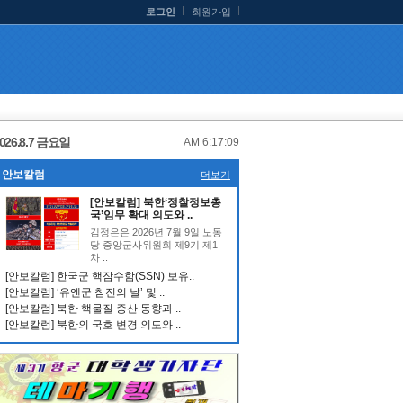
로그인
회원가입
026.8.7 금요일
AM 6:17:10
안보칼럼
더보기
[안보칼럼] 북한‘정찰정보총
국’임무 확대 의도와 ..
김정은은 2026년 7월 9일 노동
당 중앙군사위원회 제9기 제1
차 ..
[안보칼럼] 한국군 핵잠수함(SSN) 보유..
[안보칼럼] ‘유엔군 참전의 날’ 및 ..
[안보칼럼] 북한 핵물질 증산 동향과 ..
[안보칼럼] 북한의 국호 변경 의도와 ..