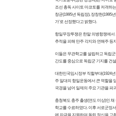
조선 총독 사이토 마코토를 저격하는 
창균(1995년 독립장), 장창헌(1995
가’로 선정했다고 밝혔다.
항일무장투쟁은 한말 의병항쟁에서 
추적을 피해 만주 각지와 연해주 등
이들은 무관학교를 설립하고 독립군
간도를 중심으로 독립군 기지를 건설
대한민국임시정부 직할부대(1924년
주 일대의 항일운동에서 큰 역할을 
국경을 넘어 일제의 주요 기관을 파
충청북도 충주 출생(연도 미상)인 
학교를 수료하였다. 이후 서로군정서
에 자금을 지원하여 독립 정신을 고