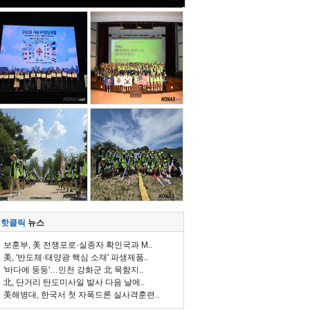
핫클릭
뉴스
보훈부, 美 전쟁포로·실종자 확인국과 M..
美, '반도체·태양광 핵심 소재' 파생제품..
'바다에 둥둥'…인천 강화군 北 목함지..
北, 단거리 탄도미사일 발사 다음 날에..
美해병대, 한국서 첫 자폭드론 실사격훈련..