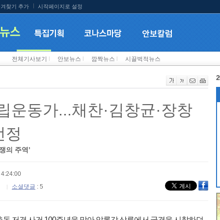
겨찾기 추가
시작페이지로 설정
전체기사보기
l
안보뉴스
l
깜짝뉴스
l
시끌벅적뉴스
2
립운동가...채찬·김창균·장창
선정
쟁의 주역’
4:24:00
소셜댓글
: 5
총독 저격 사건 100주년을 맞아 압록강 상류에서 국경을 시찰하던