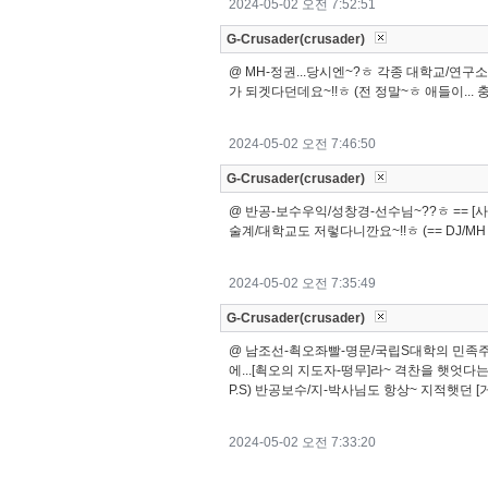
2024-05-02 오전 7:52:51
G-Crusader(crusader)
@ MH-정권...당시엔~?ㅎ 각종 대학교/연구
가 되겟다던데요~!!ㅎ (전 정말~ㅎ 애들이...
2024-05-02 오전 7:46:50
G-Crusader(crusader)
@ 반공-보수우익/성창경-선수님~??ㅎ == 
술계/대학교도 저렇다니깐요~!!ㅎ (== DJ/MH
2024-05-02 오전 7:35:49
G-Crusader(crusader)
@ 남조선-쵝오좌빨-명문/국립S대학의 민족주의
에...[쵝오의 지도자-떵무]라~ 격찬을 햇엇다는 군
P.S) 반공보수/지-박사님도 항상~ 지적햇던 [거
2024-05-02 오전 7:33:20