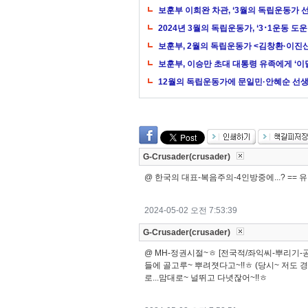
보훈부 이희완 차관, ‘3월의 독립운동가 
2024년 3월의 독립운동가, ‘3･1운동 
보훈부, 2월의 독립운동가 <김창환·이진
보훈부, 이승만 초대 대통령 유족에게 ‘이
12월의 독립운동가에 문일민·안혜순 선생
G-Crusader(crusader)
@ 한국의 대표-복음주의-4인방중에...? == 
2024-05-02 오전 7:53:39
G-Crusader(crusader)
@ MH-정권시절~ㅎ [전국적/좌익씨-뿌리기-공
들에 골고루~ 뿌려졋다고~!!ㅎ (당시~ 저도 경험
로...맘대로~ 널뛰고 다녓잖어~!!ㅎ