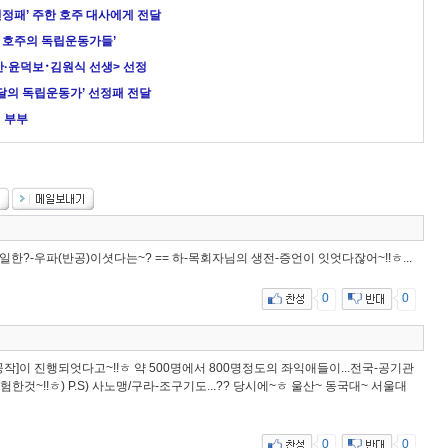
선정패’ 주한 호주 대사에게 전달
도운 호주의 독립운동가들’
산·윤덕보･김원식 선생> 선정
달의 독립운동가’ 선정패 전달
 부부
유일한?-우파(반공)이셧다는~? == 하-목회자님의 생전-증언이 잇엇다잖어~!!ㅎ...
0
0
작]이 진행되엇다고~!!ㅎ 약 500명에서 800명정도의 좌익애들이...전국-공기관
한것~!!ㅎ) P.S) 사노맹/구라-조구기도...?? 당시에~ㅎ 울산~ 동국대~ 서울대
0
0