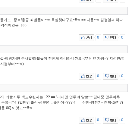
소등에도...종북/용공-좌빨들이~ㅎ 득실햇다구요~!!ㅎ == 다들~ㅎ 김정일과 하나
 충격적이엇음~!ㅎ)
0
0
[사설-학원가]만 주사발/좌빨들이 진친게 아니라니깐요~??ㅎ @ 자칭~? 지성인/학
 시절부터~~ㅎ).
0
0
-좌빨거두-백교수란자는...?? == "리재명-덩무야 말로~~ 김대중-덩무이후
요~!!"ㅎ (일단? [출신-성분]이...좋찬어~???ㅎ == 신안-염전? + 경북-화전?)
물-00] 이엇고~~!!ㅎ
0
0