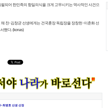
서특필되어 한민족의 항일의식을 크게 고무시키는 역사적인 사건으
 채 찬･김창균 선생에게는 건국훈장 독립장을 장창헌･이춘화 선
다. (konas)
만수·최병호 선생 선정