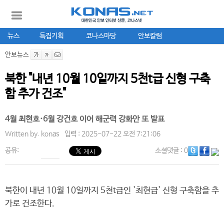
뉴스
특집기획
코나스마당
안보칼럼
안보뉴스
북한 "내년 10월 10일까지 5천t급 신형 구축
함 추가 건조"
4월 최현호·6월 강건호 이어 해군력 강화안 또 발표
Written by.
konas
입력 : 2025-07-22 오전 7:21:06
공유:
소셜댓글
: 0
북한이 내년 10월 10일까지 5천t급인 '최현급' 신형 구축함을 추
가로 건조한다.