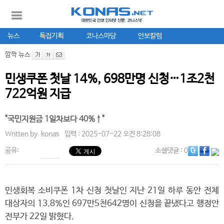
뉴스
특집기획
코나스마당
안보칼럼
깜짝 뉴스
민생쿠폰 첫날 14%, 698만명 신청…1조2천
722억원 지급
"국민지원금 1일차보다 40%↑"
Written by.
konas
입력 : 2025-07-22 오전 8:28:08
공유:
소셜댓글
: 0
민생회복 소비쿠폰 1차 신청 첫날인 지난 21일 하루 동안 전체
대상자의 13.8%인 697만5천642명이 신청을 끝냈다고 행정안
전부가 22일 밝혔다.